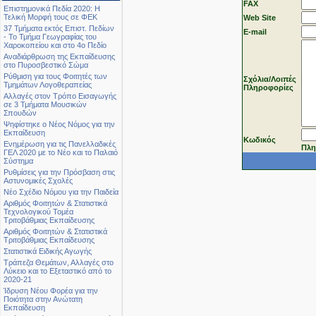
FAX
Επιστημονικά Πεδία 2020: Η
Τελική Μορφή τους σε ΦΕΚ
Web Site
37 Τμήματα εκτός Επιστ. Πεδίων
Ε-mail
- Το Τμήμα Γεωγραφίας του
Χαροκοπείου και στο 4ο Πεδίο
Αναδιάρθρωση της Εκπαίδευσης
στο Πυροσβεστικό Σώμα
Ρύθμιση για τους Φοιτητές των
Σχόλια/Λοιπές
Τμημάτων Λογοθεραπείας
Πληροφορίες
Αλλαγές στον Τρόπο Εισαγωγής
σε 3 Τμήματα Μουσικών
Σπουδών
Ψηφίστηκε ο Νέος Νόμος για την
Εκπαίδευση
Κωδικός
Ενημέρωση για τις Πανελλαδικές
Πλη
ΓΕΛ 2020 με το Νέο και το Παλαιό
Σύστημα
Ρυθμίσεις για την Πρόσβαση στις
Αστυνομικές Σχολές
Νέο Σχέδιο Νόμου για την Παιδεία
Αριθμός Φοιτητών & Στατιστικά
Τεχνολογικού Τομέα
Τριτοβάθμιας Εκπαίδευσης
Αριθμός Φοιτητών & Στατιστικά
Τριτοβάθμιας Εκπαίδευσης
Στατιστικά Ειδικής Αγωγής
Τράπεζα Θεμάτων, Αλλαγές στο
Λύκειο και το Εξεταστικό από το
2020-21
Ίδρυση Νέου Φορέα για την
Ποιότητα στην Ανώτατη
Εκπαίδευση