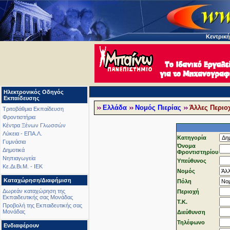
Κεντρική
Ηλεκτρονικός Οδηγός
Εκπαίδευσης
Ελλάδα
Νομός Πιερίας
Άλλες Περιο
Τριτοβάθμια Εκπαίδευση
Φροντιστήρια
Κέντρα Ξένων Γλωσσών
Λύκεια - ΕΠΑ.Λ.
Κατηγορία
Γυμνάσια
Όνομα
Δημοτικά
Φροντιστηρίου
Νηπιαγωγεία
Υπεύθυνος
Κε.Δι.Βι.Μ. - ΙΕΚ
Νομός
Καταχώρηση/Διαφήμιση
Πόλη
Δωρεάν καταχώρηση της
Περιοχή
Εκπαιδευτικής σας Μονάδας
T.K.
Προβολή της Εκπαιδευτικής σας
Μονάδας
Διεύθυνση
Τηλέφωνo
Ενδιαφέρουν