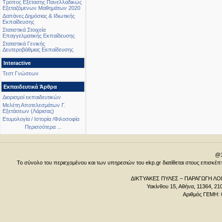
Τρόπος Εξέτασης Πανελλαδικώς
Εξεταζόμενων Μαθημάτων 2020
Δαπάνες Δημόσιας & Ιδιωτικής
Εκπαίδευσης
Στατιστικά Στοιχεία
Επαγγελματικής Εκπαίδευσης
Στατιστικά Γενικής
Δευτεροβάθμιας Εκπαίδευσης
Interactive
Τεστ Γνώσεων
Εκπαιδευτικά Άρθρα
Διορισμοί εκπαιδευτικών
Μελέτη Αποτελεσμάτων Γ.
Εξετάσεων (Λάρισας)
Ετυμολογία / Ιστορία /Φιλοσοφία
Περισσότερα ...
@1
Το σύνολο του περιεχομένου και των υπηρεσιών του ekp.gr διατίθεται στους επισκ
ΔΙΚΤΥΑΚΕΣ ΠΥΛΕΣ – ΠΑΡΑΓΩΓΗ ΛΟΓ
Υακίνθου 15, Αθήνα, 11364, 21
Αριθμός ΓΕΜΗ: 