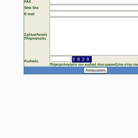
FAX
Web Site
Ε-mail
Σχόλια/Λοιπές
Πληροφορίες
Κωδικός
Πληκτρολογήστε τον κωδικό που εμφανίζεται στην ει