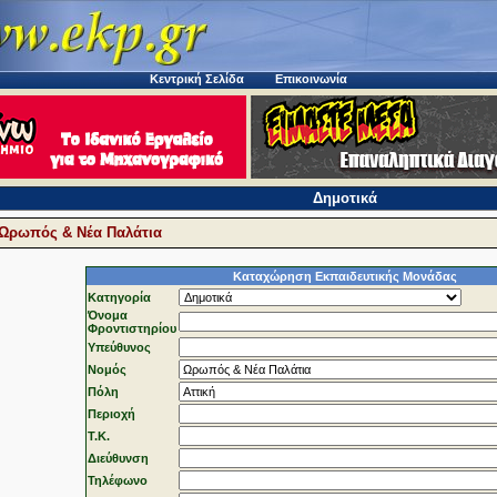
Κεντρική Σελίδα
Επικοινωνία
Δημοτικά
Ωρωπός & Νέα Παλάτια
Καταχώρηση Εκπαιδευτικής Μονάδας
Κατηγορία
Όνομα
Φροντιστηρίου
Υπεύθυνος
Νομός
Πόλη
Περιοχή
T.K.
Διεύθυνση
Τηλέφωνo