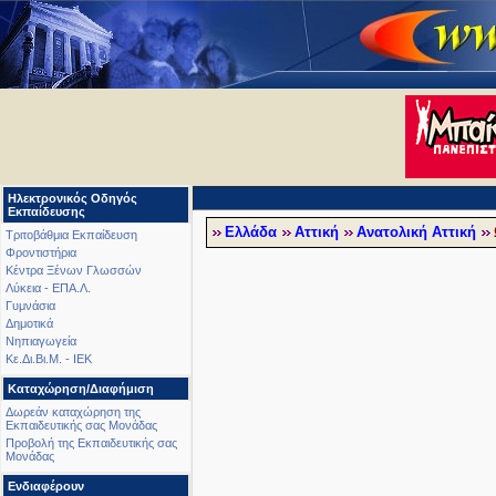
Ηλεκτρονικός Οδηγός
Εκπαίδευσης
Ελλάδα
Αττική
Ανατολική Αττική
Τριτοβάθμια Εκπαίδευση
Φροντιστήρια
Κέντρα Ξένων Γλωσσών
Λύκεια - ΕΠΑ.Λ.
Γυμνάσια
Δημοτικά
Νηπιαγωγεία
Κε.Δι.Βι.Μ. - ΙΕΚ
Καταχώρηση/Διαφήμιση
Δωρεάν καταχώρηση της
Εκπαιδευτικής σας Μονάδας
Προβολή της Εκπαιδευτικής σας
Μονάδας
Ενδιαφέρουν