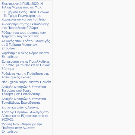
Επιστημονικά Πεδία 2020: Η
Τελική Μορφή τους σε ΦΕΚ
37 Τμήματα εκτός Επιστ. Πεδίων
- Το Τμήμα Γεωγραφίας του
Χαροκοπείου και στο 4ο Πεδίο
Αναδιάρθρωση της Εκπαίδευσης
στο Πυροσβεστικό Σώμα
Ρύθμιση για τους Φοιτητές των
Τμημάτων Λογοθεραπείας
Αλλαγές στον Τρόπο Εισαγωγής
σε 3 Τμήματα Μουσικών
Σπουδών
Ψηφίστηκε ο Νέος Νόμος για την
Εκπαίδευση
Ενημέρωση για τις Πανελλαδικές
ΓΕΛ 2020 με το Νέο και το Παλαιό
Σύστημα
Ρυθμίσεις για την Πρόσβαση στις
Αστυνομικές Σχολές
Νέο Σχέδιο Νόμου για την Παιδεία
Αριθμός Φοιτητών & Στατιστικά
Τεχνολογικού Τομέα
Τριτοβάθμιας Εκπαίδευσης
Αριθμός Φοιτητών & Στατιστικά
Τριτοβάθμιας Εκπαίδευσης
Στατιστικά Ειδικής Αγωγής
Τράπεζα Θεμάτων, Αλλαγές στο
Λύκειο και το Εξεταστικό από το
2020-21
Ίδρυση Νέου Φορέα για την
Ποιότητα στην Ανώτατη
Εκπαίδευση