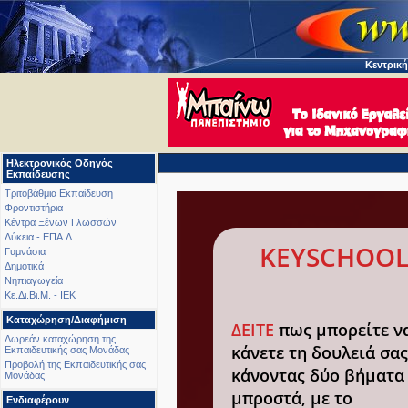
Κεντρική
Ηλεκτρονικός Οδηγός
Εκπαίδευσης
Τριτοβάθμια Εκπαίδευση
Φροντιστήρια
Κέντρα Ξένων Γλωσσών
Λύκεια - ΕΠΑ.Λ.
KEYSCHOOL
Γυμνάσια
Δημοτικά
Νηπιαγωγεία
Κε.Δι.Βι.Μ. - ΙΕΚ
Καταχώρηση/Διαφήμιση
ΔΕΙΤΕ
πως μπορείτε ν
Δωρεάν καταχώρηση της
κάνετε τη δουλειά σας
Εκπαιδευτικής σας Μονάδας
Προβολή της Εκπαιδευτικής σας
κάνοντας δύο βήματα
Μονάδας
μπροστά, με το
Ενδιαφέρουν