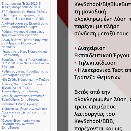
KeySchool/BigBlueBut
Επιστημονικά Πεδία 2020: Η
Τελική Μορφή τους σε ΦΕΚ
τη μοναδική
37 Τμήματα εκτός Επιστ. Πεδίων
- Το Τμήμα Γεωγραφίας του
ολοκληρωμένη λύση 
Χαροκοπείου και στο 4ο Πεδίο
Αναδιάρθρωση της Εκπαίδευσης
παρέχει με πλήρη
στο Πυροσβεστικό Σώμα
σύνδεση μεταξύ τους:
Ρύθμιση για τους Φοιτητές των
Τμημάτων Λογοθεραπείας
Αλλαγές στον Τρόπο Εισαγωγής
σε 3 Τμήματα Μουσικών
•
Διαχείριση
Σπουδών
Ψηφίστηκε ο Νέος Νόμος για την
Εκπαιδευτικού Έργου
Εκπαίδευση
Ενημέρωση για τις Πανελλαδικές
•
Τηλεκπαίδευση
ΓΕΛ 2020 με το Νέο και το Παλαιό
Σύστημα
•
Ηλεκτρονικά Τεστ α
Ρυθμίσεις για την Πρόσβαση στις
Αστυνομικές Σχολές
Τράπεζα Θεμάτων
Νέο Σχέδιο Νόμου για την Παιδεία
Αριθμός Φοιτητών & Στατιστικά
Τεχνολογικού Τομέα
Εκτός από την
Τριτοβάθμιας Εκπαίδευσης
Αριθμός Φοιτητών & Στατιστικά
ολοκληρωμένη λύση, 
Τριτοβάθμιας Εκπαίδευσης
Στατιστικά Ειδικής Αγωγής
τρεις επιμέρους
Τράπεζα Θεμάτων, Αλλαγές στο
λειτουργίες του
Λύκειο και το Εξεταστικό από το
2020-21
KeySchool/BBB,
Ίδρυση Νέου Φορέα για την
Ποιότητα στην Ανώτατη
παρέχονται και ως
Εκπαίδευση