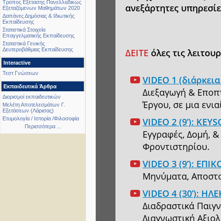
Τρόπος Εξέτασης Πανελλαδικώς
ανεξάρτητες υπηρεσίε
Εξεταζόμενων Μαθημάτων 2020
Δαπάνες Δημόσιας & Ιδιωτικής
Εκπαίδευσης
Στατιστικά Στοιχεία
Επαγγελματικής Εκπαίδευσης
Στατιστικά Γενικής
Δευτεροβάθμιας Εκπαίδευσης
ΔΕΙΤΕ
όλες τις λειτουργ
Interactive
Τεστ Γνώσεων
VIDEO 1 (διάρκει
Εκπαιδευτικά Άρθρα
Διεξαγωγή & Εποπτ
Διορισμοί εκπαιδευτικών
Έργου, σε μια ενι
Μελέτη Αποτελεσμάτων Γ.
Εξετάσεων (Λάρισας)
Ετυμολογία / Ιστορία /Φιλοσοφία
VIDEO 2 (9’): K
Περισσότερα ...
Εγγραφές, Δομή, 
Φροντιστηρίου.
VIDEO 3 (9’): ΕΠ
Μηνύματα, Αποστολ
VIDEO 4 (30’): 
Διαδραστικά Παιγν
Διαγνωστική Αξιολ