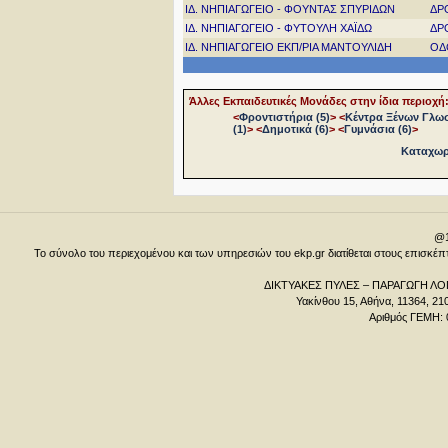
ΙΔ. ΝΗΠΙΑΓΩΓΕΙΟ - ΦΟΥΝΤΑΣ ΣΠΥΡΙΔΩΝ
ΔΡ
ΙΔ. ΝΗΠΙΑΓΩΓΕΙΟ - ΦΥΤΟΥΛΗ ΧΑΪΔΩ
ΔΡ
ΙΔ. ΝΗΠΙΑΓΩΓΕΙΟ ΕΚΠ/ΡΙΑ ΜΑΝΤΟΥΛΙΔΗ
ΟΔ
Άλλες Εκπαιδευτικές Μονάδες στην ίδια περιοχή
<
Φροντιστήρια (5)
>
<
Κέντρα Ξένων Γλω
(1)
>
<
Δημοτικά (6)
>
<
Γυμνάσια (6)
>
Καταχωρή
@1
Το σύνολο του περιεχομένου και των υπηρεσιών του ekp.gr διατίθεται στους επισκ
ΔΙΚΤΥΑΚΕΣ ΠΥΛΕΣ – ΠΑΡΑΓΩΓΗ ΛΟΓ
Υακίνθου 15, Αθήνα, 11364, 21
Αριθμός ΓΕΜΗ: 