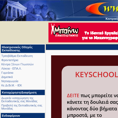
Κεντρική
Ηλεκτρονικός Οδηγός
Εκπαίδευσης
Τριτοβάθμια Εκπαίδευση
Φροντιστήρια
Κέντρα Ξένων Γλωσσών
Λύκεια - ΕΠΑ.Λ.
KEYSCHOOL
Γυμνάσια
Δημοτικά
Νηπιαγωγεία
Κε.Δι.Βι.Μ. - ΙΕΚ
Καταχώρηση/Διαφήμιση
ΔΕΙΤΕ
πως μπορείτε ν
Δωρεάν καταχώρηση της
κάνετε τη δουλειά σας
Εκπαιδευτικής σας Μονάδας
Προβολή της Εκπαιδευτικής σας
κάνοντας δύο βήματα
Μονάδας
μπροστά, με το
Ενδιαφέρουν