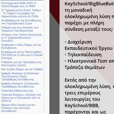
KeySchool/BigBlueBut
Επιστημονικά Πεδία 2020: Η
Τελική Μορφή τους σε ΦΕΚ
τη μοναδική
37 Τμήματα εκτός Επιστ. Πεδίων
- Το Τμήμα Γεωγραφίας του
ολοκληρωμένη λύση 
Χαροκοπείου και στο 4ο Πεδίο
Αναδιάρθρωση της Εκπαίδευσης
παρέχει με πλήρη
στο Πυροσβεστικό Σώμα
σύνδεση μεταξύ τους:
Ρύθμιση για τους Φοιτητές των
Τμημάτων Λογοθεραπείας
Αλλαγές στον Τρόπο Εισαγωγής
σε 3 Τμήματα Μουσικών
•
Διαχείριση
Σπουδών
Ψηφίστηκε ο Νέος Νόμος για την
Εκπαιδευτικού Έργου
Εκπαίδευση
Ενημέρωση για τις Πανελλαδικές
•
Τηλεκπαίδευση
ΓΕΛ 2020 με το Νέο και το Παλαιό
Σύστημα
•
Ηλεκτρονικά Τεστ α
Ρυθμίσεις για την Πρόσβαση στις
Αστυνομικές Σχολές
Τράπεζα Θεμάτων
Νέο Σχέδιο Νόμου για την Παιδεία
Αριθμός Φοιτητών & Στατιστικά
Τεχνολογικού Τομέα
Εκτός από την
Τριτοβάθμιας Εκπαίδευσης
Αριθμός Φοιτητών & Στατιστικά
ολοκληρωμένη λύση, 
Τριτοβάθμιας Εκπαίδευσης
Στατιστικά Ειδικής Αγωγής
τρεις επιμέρους
Τράπεζα Θεμάτων, Αλλαγές στο
λειτουργίες του
Λύκειο και το Εξεταστικό από το
2020-21
KeySchool/BBB,
Ίδρυση Νέου Φορέα για την
Ποιότητα στην Ανώτατη
παρέχονται και ως
Εκπαίδευση