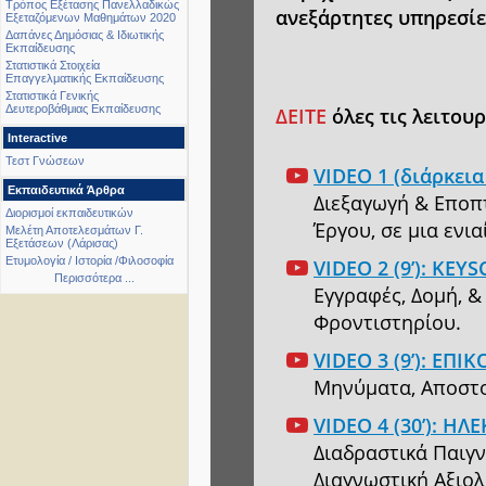
Τρόπος Εξέτασης Πανελλαδικώς
ανεξάρτητες υπηρεσίε
Εξεταζόμενων Μαθημάτων 2020
Δαπάνες Δημόσιας & Ιδιωτικής
Εκπαίδευσης
Στατιστικά Στοιχεία
Επαγγελματικής Εκπαίδευσης
Στατιστικά Γενικής
Δευτεροβάθμιας Εκπαίδευσης
ΔΕΙΤΕ
όλες τις λειτουργ
Interactive
Τεστ Γνώσεων
VIDEO 1 (διάρκει
Εκπαιδευτικά Άρθρα
Διεξαγωγή & Εποπτ
Διορισμοί εκπαιδευτικών
Έργου, σε μια ενι
Μελέτη Αποτελεσμάτων Γ.
Εξετάσεων (Λάρισας)
Ετυμολογία / Ιστορία /Φιλοσοφία
VIDEO 2 (9’): K
Περισσότερα ...
Εγγραφές, Δομή, 
Φροντιστηρίου.
VIDEO 3 (9’): ΕΠ
Μηνύματα, Αποστολ
VIDEO 4 (30’): 
Διαδραστικά Παιγν
Διαγνωστική Αξιολ