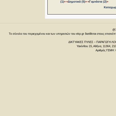
(1)
>
<
Δημοτικά (5)
>
<
Γυμνάσια (2)
>
Καταχωρή
@1
Το σύνολο του περιεχομένου και των υπηρεσιών του ekp.gr διατίθεται στους επισκ
ΔΙΚΤΥΑΚΕΣ ΠΥΛΕΣ – ΠΑΡΑΓΩΓΗ ΛΟΓ
Υακίνθου 15, Αθήνα, 11364, 21
Αριθμός ΓΕΜΗ: 