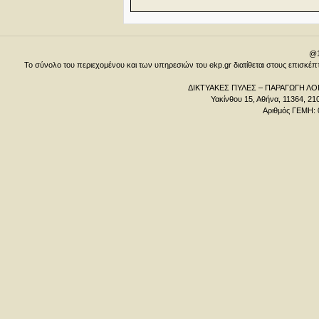
@1
Το σύνολο του περιεχομένου και των υπηρεσιών του ekp.gr διατίθεται στους επισκ
ΔΙΚΤΥΑΚΕΣ ΠΥΛΕΣ – ΠΑΡΑΓΩΓΗ ΛΟΓ
Υακίνθου 15, Αθήνα, 11364, 21
Αριθμός ΓΕΜΗ: 