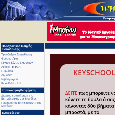
Κεντρική
Ηλεκτρονικός Οδηγός
Εκπαίδευσης
Τριτοβάθμια Εκπαίδευση
Φροντιστήρια
Κέντρα Ξένων Γλωσσών
Λύκεια - ΕΠΑ.Λ.
KEYSCHOOL
Γυμνάσια
Δημοτικά
Νηπιαγωγεία
Κε.Δι.Βι.Μ. - ΙΕΚ
Καταχώρηση/Διαφήμιση
ΔΕΙΤΕ
πως μπορείτε ν
Δωρεάν καταχώρηση της
κάνετε τη δουλειά σας
Εκπαιδευτικής σας Μονάδας
Προβολή της Εκπαιδευτικής σας
κάνοντας δύο βήματα
Μονάδας
μπροστά, με το
Ενδιαφέρουν