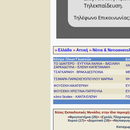
Τηλεκπαίδευση.
Τηλέφωνο Επικοινωνίας:
Ελλάδα
Αττική
Νότια & Νοτιοανατο
Κέντρο Ξένων Γλωσσών
Δι
ΤΟ ΙΔΙΑΙΤΕΡΟ - ΕΥΤΥΧΙΑ ΧΑΛΚΙΑ – ΒΑΣΙΛΙΚΗ
ΧΑ
ΖΑΡΚΑΔΟΥΛΑ – ΕΛΕΝΗ ΚΑΠΕΤΑΝΑΚΗ
ΤΣΑΓΚΑΡΑΚΗ - ΒΡΑΚΑ ΔΕΣΠΟΙΝΑ
ΜΕ
ΤΣΙΜΑΡΑ-ΠΑΡΑΣΚΕΥΟΠΟΥΛΟΥ ΜΑΡΙΝΑ
ΨΗ
ΦΟΥΣΕΚΗ ΑΙΚΑΤΕΡΙΝΗ
ΕΥ
ΦΟΥΣΕΚΗ ΧΡΙΣΤΙΝΑ-ΠΑΤΡΟΥΛΑ
ΕΥ
κάπα Studies - ΚΑΝΤΑ ΕΛΕΝΗ
ΓΟ
Άλλες Εκπαιδευτικές Μονάδες στην ίδια περιοχή
<
Φροντιστήρια (25)
>
<
Σχολές Πληροφορι
Χορού (17)
>
<
Δημοτικά (19)
>
<
Νηπιαγωγε
Καταχωρή