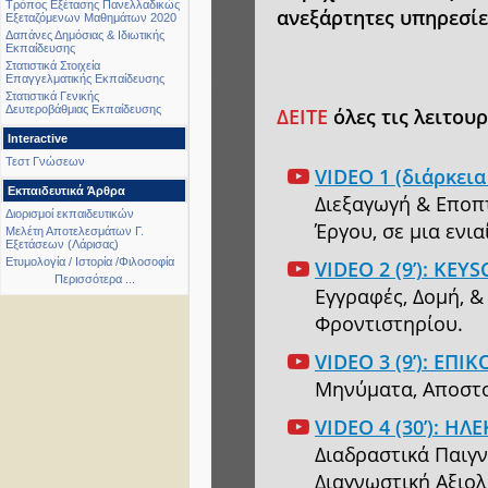
Τρόπος Εξέτασης Πανελλαδικώς
ανεξάρτητες υπηρεσίε
Εξεταζόμενων Μαθημάτων 2020
Δαπάνες Δημόσιας & Ιδιωτικής
Εκπαίδευσης
Στατιστικά Στοιχεία
Επαγγελματικής Εκπαίδευσης
Στατιστικά Γενικής
Δευτεροβάθμιας Εκπαίδευσης
ΔΕΙΤΕ
όλες τις λειτουργ
Interactive
Τεστ Γνώσεων
VIDEO 1 (διάρκει
Εκπαιδευτικά Άρθρα
Διεξαγωγή & Εποπτ
Διορισμοί εκπαιδευτικών
Έργου, σε μια ενι
Μελέτη Αποτελεσμάτων Γ.
Εξετάσεων (Λάρισας)
Ετυμολογία / Ιστορία /Φιλοσοφία
VIDEO 2 (9’): K
Περισσότερα ...
Εγγραφές, Δομή, 
Φροντιστηρίου.
VIDEO 3 (9’): ΕΠ
Μηνύματα, Αποστολ
VIDEO 4 (30’): 
Διαδραστικά Παιγν
Διαγνωστική Αξιολ