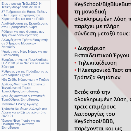
KeySchool/BigBlueBut
Επιστημονικά Πεδία 2020: Η
Τελική Μορφή τους σε ΦΕΚ
τη μοναδική
37 Τμήματα εκτός Επιστ. Πεδίων
- Το Τμήμα Γεωγραφίας του
ολοκληρωμένη λύση 
Χαροκοπείου και στο 4ο Πεδίο
Αναδιάρθρωση της Εκπαίδευσης
παρέχει με πλήρη
στο Πυροσβεστικό Σώμα
σύνδεση μεταξύ τους:
Ρύθμιση για τους Φοιτητές των
Τμημάτων Λογοθεραπείας
Αλλαγές στον Τρόπο Εισαγωγής
σε 3 Τμήματα Μουσικών
•
Διαχείριση
Σπουδών
Ψηφίστηκε ο Νέος Νόμος για την
Εκπαιδευτικού Έργου
Εκπαίδευση
Ενημέρωση για τις Πανελλαδικές
•
Τηλεκπαίδευση
ΓΕΛ 2020 με το Νέο και το Παλαιό
Σύστημα
•
Ηλεκτρονικά Τεστ α
Ρυθμίσεις για την Πρόσβαση στις
Αστυνομικές Σχολές
Τράπεζα Θεμάτων
Νέο Σχέδιο Νόμου για την Παιδεία
Αριθμός Φοιτητών & Στατιστικά
Τεχνολογικού Τομέα
Εκτός από την
Τριτοβάθμιας Εκπαίδευσης
Αριθμός Φοιτητών & Στατιστικά
ολοκληρωμένη λύση, 
Τριτοβάθμιας Εκπαίδευσης
Στατιστικά Ειδικής Αγωγής
τρεις επιμέρους
Τράπεζα Θεμάτων, Αλλαγές στο
λειτουργίες του
Λύκειο και το Εξεταστικό από το
2020-21
KeySchool/BBB,
Ίδρυση Νέου Φορέα για την
Ποιότητα στην Ανώτατη
παρέχονται και ως
Εκπαίδευση