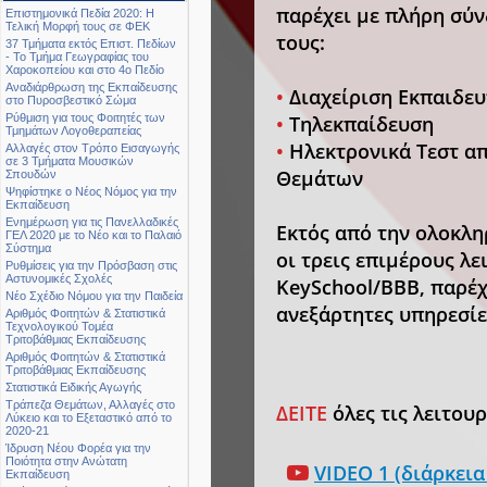
παρέχει με πλήρη σύν
Επιστημονικά Πεδία 2020: Η
Τελική Μορφή τους σε ΦΕΚ
τους:
37 Τμήματα εκτός Επιστ. Πεδίων
- Το Τμήμα Γεωγραφίας του
Χαροκοπείου και στο 4ο Πεδίο
Αναδιάρθρωση της Εκπαίδευσης
•
Διαχείριση Εκπαιδευ
στο Πυροσβεστικό Σώμα
•
Τηλεκπαίδευση
Ρύθμιση για τους Φοιτητές των
Τμημάτων Λογοθεραπείας
•
Ηλεκτρονικά Τεστ α
Αλλαγές στον Τρόπο Εισαγωγής
σε 3 Τμήματα Μουσικών
Θεμάτων
Σπουδών
Ψηφίστηκε ο Νέος Νόμος για την
Εκπαίδευση
Ενημέρωση για τις Πανελλαδικές
Εκτός από την ολοκλ
ΓΕΛ 2020 με το Νέο και το Παλαιό
Σύστημα
οι τρεις επιμέρους λε
Ρυθμίσεις για την Πρόσβαση στις
Αστυνομικές Σχολές
KeySchool/BBB, παρέχ
Νέο Σχέδιο Νόμου για την Παιδεία
ανεξάρτητες υπηρεσίε
Αριθμός Φοιτητών & Στατιστικά
Τεχνολογικού Τομέα
Τριτοβάθμιας Εκπαίδευσης
Αριθμός Φοιτητών & Στατιστικά
Τριτοβάθμιας Εκπαίδευσης
Στατιστικά Ειδικής Αγωγής
Τράπεζα Θεμάτων, Αλλαγές στο
ΔΕΙΤΕ
όλες τις λειτουργ
Λύκειο και το Εξεταστικό από το
2020-21
Ίδρυση Νέου Φορέα για την
Ποιότητα στην Ανώτατη
VIDEO 1 (διάρκει
Εκπαίδευση