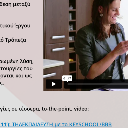
δεση μεταξύ
τικού Έργου
πό Τράπεζα
ηρωμένη λύση,
ιτουργίες του
ονται και ως
ς.
ίες σε τέσσερα, to-the-point, video:
α 11’): ΤΗΛΕΚΠΑΙΔΕΥΣΗ με το KEYSCHOOL/BBB