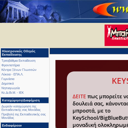
Ηλεκτρονικός Οδηγός
Εκπαίδευσης
Τριτοβάθμια Εκπαίδευση
Φροντιστήρια
Κέντρα Ξένων Γλωσσών
Λύκεια - ΕΠΑ.Λ.
KEY
Γυμνάσια
Δημοτικά
Νηπιαγωγεία
Κε.Δι.Βι.Μ. - ΙΕΚ
ΔΕΙΤΕ
πως μπορείτε να
Καταχώρηση/Διαφήμιση
δουλειά σας, κάνοντα
Δωρεάν καταχώρηση της
μπροστά, με το
Εκπαιδευτικής σας Μονάδας
Προβολή της Εκπαιδευτικής σας
KeySchool/BigBlueBut
Μονάδας
μοναδική ολοκληρωμέ
Ενδιαφέρουν