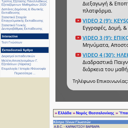
Τρόπος Εξέτασης Πανελλαδικώς
Διεξαγωγή & Εποπτ
Εξεταζόμενων Μαθημάτων 2020
πλατφόρμα.
Δαπάνες Δημόσιας & Ιδιωτικής
Εκπαίδευσης
Στατιστικά Στοιχεία
VIDEO 2 (9’): K
Επαγγελματικής Εκπαίδευσης
Στατιστικά Γενικής
Εγγραφές, Δομή, 
Δευτεροβάθμιας Εκπαίδευσης
VIDEO 3 (9’): ΕΠ
Interactive
Τεστ Γνώσεων
Μηνύματα, Αποστολ
Εκπαιδευτικά Άρθρα
VIDEO 4 (30’): 
Διορισμοί εκπαιδευτικών
Διαδραστικά Παιγν
Μελέτη Αποτελεσμάτων Γ.
Εξετάσεων (Λάρισας)
διάρκεια του μαθή
Ετυμολογία / Ιστορία /Φιλοσοφία
Περισσότερα ...
Τηλέφωνο Επικοινωνίας:
Ελλάδα
Νομός Θεσσαλονίκης
Ύπαι
Κέντρο Ξένων Γλωσσών
A.B.C. - ΚΑΡΑΚΙΤΣΟΥ ΒΑΡΒΑΡΑ