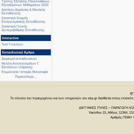
Τρόπος Εξέτασης Πανελλαδικώς
Εξεταζόμενων Μαθημάτων 2020
Δαπάνες Δημόσιας & Ιδιωτικής
Εκπαίδευσης
Στατιστικά Στοιχεία
Επαγγελματικής Εκπαίδευσης
Στατιστικά Γενικής
Δευτεροβάθμιας Εκπαίδευσης
Interactive
Τεστ Γνώσεων
Εκπαιδευτικά Άρθρα
Διορισμοί εκπαιδευτικών
Μελέτη Αποτελεσμάτων Γ.
Εξετάσεων (Λάρισας)
Ετυμολογία / Ιστορία /Φιλοσοφία
Περισσότερα ...
@1
Το σύνολο του περιεχομένου και των υπηρεσιών του ekp.gr διατίθεται στους επισκ
ΔΙΚΤΥΑΚΕΣ ΠΥΛΕΣ – ΠΑΡΑΓΩΓΗ ΛΟΓ
Υακίνθου 15, Αθήνα, 11364, 21
Αριθμός ΓΕΜΗ: 