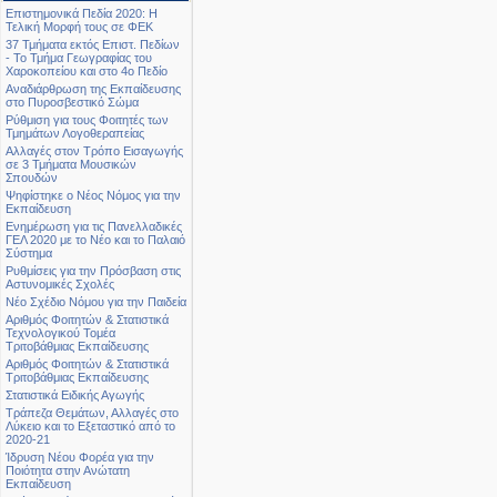
Επιστημονικά Πεδία 2020: Η
Τελική Μορφή τους σε ΦΕΚ
37 Τμήματα εκτός Επιστ. Πεδίων
- Το Τμήμα Γεωγραφίας του
Χαροκοπείου και στο 4ο Πεδίο
Αναδιάρθρωση της Εκπαίδευσης
στο Πυροσβεστικό Σώμα
Ρύθμιση για τους Φοιτητές των
Τμημάτων Λογοθεραπείας
Αλλαγές στον Τρόπο Εισαγωγής
σε 3 Τμήματα Μουσικών
Σπουδών
Ψηφίστηκε ο Νέος Νόμος για την
Εκπαίδευση
Ενημέρωση για τις Πανελλαδικές
ΓΕΛ 2020 με το Νέο και το Παλαιό
Σύστημα
Ρυθμίσεις για την Πρόσβαση στις
Αστυνομικές Σχολές
Νέο Σχέδιο Νόμου για την Παιδεία
Αριθμός Φοιτητών & Στατιστικά
Τεχνολογικού Τομέα
Τριτοβάθμιας Εκπαίδευσης
Αριθμός Φοιτητών & Στατιστικά
Τριτοβάθμιας Εκπαίδευσης
Στατιστικά Ειδικής Αγωγής
Τράπεζα Θεμάτων, Αλλαγές στο
Λύκειο και το Εξεταστικό από το
2020-21
Ίδρυση Νέου Φορέα για την
Ποιότητα στην Ανώτατη
Εκπαίδευση