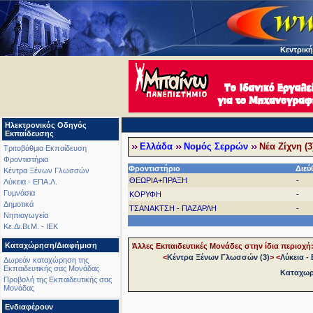
Κεντρική
Ηλεκτρονικός Οδηγός
Εκπαίδευσης
Ελλάδα
Νομός Σερρών
Νέα Ζίχνη (3
Τριτοβάθμια Εκπαίδευση
Φροντιστήρια
Φροντιστήριο
Διεύ
Κέντρα Ξένων Γλωσσών
ΘΕΩΡΙΑ+ΠΡΑΞΗ
-
Λύκεια - ΕΠΑ.Λ.
Γυμνάσια
ΚΟΡΥΦΗ
-
Δημοτικά
ΤΣΑΝΑΚΤΣΗ - ΠΑΖΑΡΛΗ
-
Νηπιαγωγεία
Κε.Δι.Βι.Μ. - ΙΕΚ
Καταχώρηση/Διαφήμιση
Άλλες Εκπαιδευτικές Μονάδες στην ίδια περιοχή
<
Κέντρα Ξένων Γλωσσών (3)
>
<
Λύκεια - 
Δωρεάν καταχώρηση της
Εκπαιδευτικής σας Μονάδας
Καταχωρή
Προβολή της Εκπαιδευτικής σας
Μονάδας
Ενδιαφέρουν