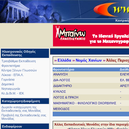
Κεντρική
Ηλεκτρονικός Οδηγός
Εκπαίδευσης
Ελλάδα
Νομός Χανίων
Άλλες Περιοχ
Τριτοβάθμια Εκπαίδευση
Φροντιστήρια
Φροντιστήριο
Διεύθ
Κέντρα Ξένων Γλωσσών
ΑΝΑΛΥΣΗ
ΕΛΕΥ
Λύκεια - ΕΠΑ.Λ.
Γυμνάσια
ΔΙΑ-ΛΟΓΟΣ
ΕΛ. Β
Δημοτικά
ΔΙΔΑΚΤΗΡΙΟ
ΑΡΙΣ
Νηπιαγωγεία
ΚΥΚΛΟΣ
-
Κε.Δι.Βι.Μ. - ΙΕΚ
ΛΟΓΟΣ & ΠΡΑΞΗ
-
Καταχώρηση/Διαφήμιση
ΜΑΘΗΜΑΤΙΚΟ - ΦΙΛΟΛΟΓΙΚΟ ΣΚΟΡΔΥΛΗΣ
-
Δωρεάν καταχώρηση της
ΜΕΘΟΔΟΣ
-
Εκπαιδευτικής σας Μονάδας
Προβολή της Εκπαιδευτικής σας
Μονάδας
Άλλες Εκπαιδευτικές Μονάδες στην ίδια περιοχή
Ενδιαφέρουν
<
Κέντρα Ξένων Γλωσσών (60)
>
<
Σχολές 