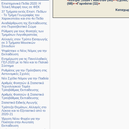
(68)
>
<
Γυμνάσια (11)
>
Επιστημονικά Πεδία 2020: Η
Τελική Μορφή τους σε ΦΕΚ
Καταχωρή
37 Τμήματα εκτός Επιστ. Πεδίων
- Το Τμήμα Γεωγραφίας του
Χαροκοπείου και στο 4ο Πεδίο
Αναδιάρθρωση της Εκπαίδευσης
στο Πυροσβεστικό Σώμα
Ρύθμιση για τους Φοιτητές των
Τμημάτων Λογοθεραπείας
Αλλαγές στον Τρόπο Εισαγωγής
σε 3 Τμήματα Μουσικών
Σπουδών
Ψηφίστηκε ο Νέος Νόμος για την
Εκπαίδευση
Ενημέρωση για τις Πανελλαδικές
ΓΕΛ 2020 με το Νέο και το Παλαιό
Σύστημα
Ρυθμίσεις για την Πρόσβαση στις
Αστυνομικές Σχολές
Νέο Σχέδιο Νόμου για την Παιδεία
Αριθμός Φοιτητών & Στατιστικά
Τεχνολογικού Τομέα
Τριτοβάθμιας Εκπαίδευσης
Αριθμός Φοιτητών & Στατιστικά
Τριτοβάθμιας Εκπαίδευσης
Στατιστικά Ειδικής Αγωγής
Τράπεζα Θεμάτων, Αλλαγές στο
Λύκειο και το Εξεταστικό από το
2020-21
Ίδρυση Νέου Φορέα για την
Ποιότητα στην Ανώτατη
Εκπαίδευση