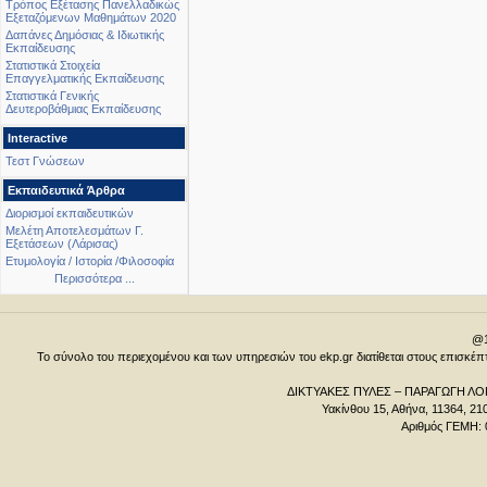
Τρόπος Εξέτασης Πανελλαδικώς
Εξεταζόμενων Μαθημάτων 2020
Δαπάνες Δημόσιας & Ιδιωτικής
Εκπαίδευσης
Στατιστικά Στοιχεία
Επαγγελματικής Εκπαίδευσης
Στατιστικά Γενικής
Δευτεροβάθμιας Εκπαίδευσης
Interactive
Τεστ Γνώσεων
Εκπαιδευτικά Άρθρα
Διορισμοί εκπαιδευτικών
Μελέτη Αποτελεσμάτων Γ.
Εξετάσεων (Λάρισας)
Ετυμολογία / Ιστορία /Φιλοσοφία
Περισσότερα ...
@1
Το σύνολο του περιεχομένου και των υπηρεσιών του ekp.gr διατίθεται στους επισκ
ΔΙΚΤΥΑΚΕΣ ΠΥΛΕΣ – ΠΑΡΑΓΩΓΗ ΛΟΓ
Υακίνθου 15, Αθήνα, 11364, 21
Αριθμός ΓΕΜΗ: 