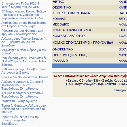
ΘΕΤΙΚΟ
ΚΑΝΙ
Επιστημονικά Πεδία 2020: Η
Τελική Μορφή τους σε ΦΕΚ
ΘΕΩΡΗΤΙΚΟ
ΚΑΝΙ
37 Τμήματα εκτός Επιστ. Πεδίων
ΚΕΝΤΡΟ ΤΕΧΝΩΝ ΠΛΑΚΑ
ΠΑΤΗ
- Το Τμήμα Γεωγραφίας του
Χαροκοπείου και στο 4ο Πεδίο
ΚΟΛΛΙΑΣ
ΒΕΡΑ
Αναδιάρθρωση της Εκπαίδευσης
ΜΕΘΟΔΙΚΟ
ΑΚΑΔ
στο Πυροσβεστικό Σώμα
ΝΟΜΙΚΑ - ΓΙΑΝΝΟΠΟΥΛΟΣ
ΙΠΠΟ
Ρύθμιση για τους Φοιτητές των
Τμημάτων Λογοθεραπείας
ΝΟΜΙΚΑ ΠΑΝΑΓΙΩΤΟΥ
ΣΟΛΩ
Αλλαγές στον Τρόπο Εισαγωγής
σε 3 Τμήματα Μουσικών
ΝΟΜΙΚΟ ΣΠΟΥΔΑΣΤΗΡΙΟ - ΠΡΟΥΣΑΝΙΔΗ
ΑΚΑΔ
Σπουδών
ΟΜΟΚΕΝΤΡΟ
ΒΕΡΑ
Ψηφίστηκε ο Νέος Νόμος για την
Εκπαίδευση
ΟΡΟΣΗΜΟ (ΚΕΝΤΡΙΚΟ)
ΜΑΥΡ
Ενημέρωση για τις Πανελλαδικές
ΠΑΛΛΑΔΙΟ
ΑΚΑΔ
ΓΕΛ 2020 με το Νέο και το Παλαιό
Σύστημα
Ρυθμίσεις για την Πρόσβαση στις
Αστυνομικές Σχολές
Άλλες Εκπαιδευτικές Μονάδες στην ίδια περιοχή
Νέο Σχέδιο Νόμου για την Παιδεία
<
Σχολές Οδηγών (13)
>
<
Σχολές Χορού (1
Αριθμός Φοιτητών & Στατιστικά
(14)
>
<
Νηπιαγωγεία (16)
>
<
Λύκεια - ΕΠΑ.Λ
Τεχνολογικού Τομέα
Τριτοβάθμιας Εκπαίδευσης
Καταχωρή
Αριθμός Φοιτητών & Στατιστικά
Τριτοβάθμιας Εκπαίδευσης
Στατιστικά Ειδικής Αγωγής
Τράπεζα Θεμάτων, Αλλαγές στο
Λύκειο και το Εξεταστικό από το
2020-21
Ίδρυση Νέου Φορέα για την
Ποιότητα στην Ανώτατη
Εκπαίδευση