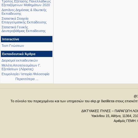
Τρόπος Εξέτασης Πανελλαδικώς
Εξεταζόμενων Μαθημάτων 2020
Δαπάνες Δημόσιας & Ιδιωτικής
Εκπαίδευσης
Στατιστικά Στοιχεία
Επαγγελματικής Εκπαίδευσης
Στατιστικά Γενικής
Δευτεροβάθμιας Εκπαίδευσης
Interactive
Τεστ Γνώσεων
Εκπαιδευτικά Άρθρα
Διορισμοί εκπαιδευτικών
Μελέτη Αποτελεσμάτων Γ.
Εξετάσεων (Λάρισας)
Ετυμολογία / Ιστορία /Φιλοσοφία
Περισσότερα ...
@1
Το σύνολο του περιεχομένου και των υπηρεσιών του ekp.gr διατίθεται στους επισκ
ΔΙΚΤΥΑΚΕΣ ΠΥΛΕΣ – ΠΑΡΑΓΩΓΗ ΛΟΓ
Υακίνθου 15, Αθήνα, 11364, 21
Αριθμός ΓΕΜΗ: 