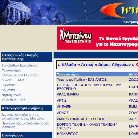
Κεντρική
Ηλεκτρονικός Οδηγός
Εκπαίδευσης
Ελλάδα
Αττική
Δήμος Αθηναίων
Κ
Τριτοβάθμια Εκπαίδευση
Φροντιστήρια
Φροντιστήριο
Διεύ
Κέντρα Ξένων Γλωσσών
?είμνηστος Παιδεία - ΒΑΣΙΛΑΤΟΣ
ΖΩΟΔ
Λύκεια - ΕΠΑ.Λ.
GLOBAL EDUCATION - για ΣΠΟΥΔΕΣ στο
Γυμνάσια
ΠΑΤΗ
ΕΞΩΤΕΡΙΚΟ
Δημοτικά
ΑΚΑΔΗΜΑΪΚΟ
ΚΑΝΙ
Νηπιαγωγεία
Κε.Δι.Βι.Μ. - ΙΕΚ
ΑΚΤΙΣ
ΑΚΑΔ
ΑΝΕΛΙΞΗ
ΕΜΜ.
Καταχώρηση/Διαφήμιση
ΑΡΝΟΣ
ΣΟΛΩ
Δωρεάν καταχώρηση της
Εκπαιδευτικής σας Μονάδας
ΔΙΑΚΡΟΤΗΜΑ- AFTER SCHOOL
ΧΑΡ.
Προβολή της Εκπαιδευτικής σας
ΕΟΡΓΟΝ ΤΕΧΝΗΣ - ΚΑΛΩΝ ΤΕΧΝΩΝ /
ΜΑΥΡ
Μονάδας
ΣΧΕΔΙΟΥ
ΗΡΑΚΛΕΙΤΟΣ
ΚΩΛΕ
Ενδιαφέρουν