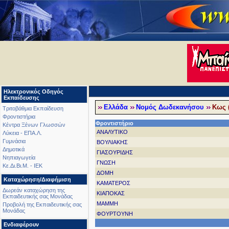
Ηλεκτρονικός Οδηγός
Εκπαίδευσης
Ελλάδα
Νομός Δωδεκανήσου
Κως (
Τριτοβάθμια Εκπαίδευση
Φροντιστήρια
Φροντιστήριο
Κέντρα Ξένων Γλωσσών
ΑΝΑΛΥΤΙΚΟ
Λύκεια - ΕΠΑ.Λ.
Γυμνάσια
ΒΟΥΛΙΑΚΗΣ
Δημοτικά
ΓΙΑΣΟΥΡΙΔΗΣ
Νηπιαγωγεία
ΓΝΩΣΗ
Κε.Δι.Βι.Μ. - ΙΕΚ
ΔΟΜΗ
Καταχώρηση/Διαφήμιση
ΚΑΜΑΤΕΡΟΣ
Δωρεάν καταχώρηση της
ΚΙΑΠΟΚΑΣ
Εκπαιδευτικής σας Μονάδας
ΜΑΜΜΗ
Προβολή της Εκπαιδευτικής σας
Μονάδας
ΦΟΥΡΤΟΥΝΗ
Ενδιαφέρουν