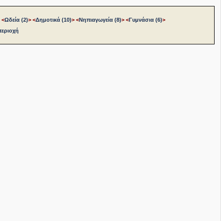
<
Ωδεία (2)
>
<
Δημοτικά (10)
>
<
Νηπιαγωγεία (8)
>
<
Γυμνάσια (6)
>
περιοχή