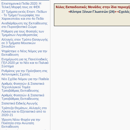
Επιστημονικά Πεδία 2020: Η
Άλλες Εκπαιδευτικές Μονάδες στην ίδια περιοχή
Τελική Μορφή τους σε ΦΕΚ
<
Κέντρα Ξένων Γλωσσών (24)
>
<
Σχολές
37 Τμήματα εκτός Επιστ. Πεδίων
- Το Τμήμα Γεωγραφίας του
Χαροκοπείου και στο 4ο Πεδίο
Αναδιάρθρωση της Εκπαίδευσης
στο Πυροσβεστικό Σώμα
Ρύθμιση για τους Φοιτητές των
Τμημάτων Λογοθεραπείας
Αλλαγές στον Τρόπο Εισαγωγής
σε 3 Τμήματα Μουσικών
Σπουδών
Ψηφίστηκε ο Νέος Νόμος για την
Εκπαίδευση
Ενημέρωση για τις Πανελλαδικές
ΓΕΛ 2020 με το Νέο και το Παλαιό
Σύστημα
Ρυθμίσεις για την Πρόσβαση στις
Αστυνομικές Σχολές
Νέο Σχέδιο Νόμου για την Παιδεία
Αριθμός Φοιτητών & Στατιστικά
Τεχνολογικού Τομέα
Τριτοβάθμιας Εκπαίδευσης
Αριθμός Φοιτητών & Στατιστικά
Τριτοβάθμιας Εκπαίδευσης
Στατιστικά Ειδικής Αγωγής
Τράπεζα Θεμάτων, Αλλαγές στο
Λύκειο και το Εξεταστικό από το
2020-21
Ίδρυση Νέου Φορέα για την
Ποιότητα στην Ανώτατη
Εκπαίδευση