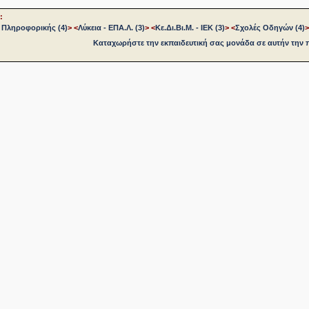
:
 Πληροφορικής (4)
>
<
Λύκεια - ΕΠΑ.Λ. (3)
>
<
Κε.Δι.Βι.Μ. - ΙΕΚ (3)
>
<
Σχολές Οδηγών (4)
>
Καταχωρήστε την εκπαιδευτική σας μονάδα σε αυτήν την 