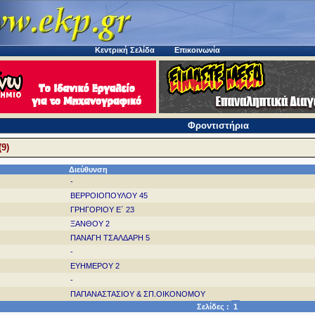
Κεντρική Σελίδα
Επικοινωνία
Φροντιστήρια
9)
Διεύθυνση
-
ΒΕΡΡΟΙΟΠΟΥΛΟΥ 45
ΓΡΗΓΟΡΙΟΥ Ε΄ 23
ΞΑΝΘΟΥ 2
ΠΑΝΑΓΗ ΤΣΑΛΔΑΡΗ 5
-
ΕΥΗΜΕΡΟΥ 2
-
ΠΑΠΑΝΑΣΤΑΣΙΟΥ & ΣΠ.ΟΙΚΟΝΟΜΟΥ
Σελίδες :
1