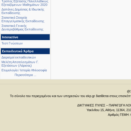
Τρόπος Εξέτασης Πανελλαδικώς
Εξεταζόμενων Μαθημάτων 2020
Δαπάνες Δημόσιας & Ιδιωτικής
Εκπαίδευσης
Στατιστικά Στοιχεία
Επαγγελματικής Εκπαίδευσης
Στατιστικά Γενικής
Δευτεροβάθμιας Εκπαίδευσης
Interactive
Τεστ Γνώσεων
Εκπαιδευτικά Άρθρα
Διορισμοί εκπαιδευτικών
Μελέτη Αποτελεσμάτων Γ.
Εξετάσεων (Λάρισας)
Ετυμολογία / Ιστορία /Φιλοσοφία
Περισσότερα ...
@1
Το σύνολο του περιεχομένου και των υπηρεσιών του ekp.gr διατίθεται στους επισκ
ΔΙΚΤΥΑΚΕΣ ΠΥΛΕΣ – ΠΑΡΑΓΩΓΗ ΛΟΓ
Υακίνθου 15, Αθήνα, 11364, 21
Αριθμός ΓΕΜΗ: 