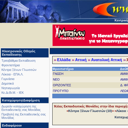
Κεντρική
Ηλεκτρονικός Οδηγός
Εκπαίδευσης
Ελλάδα
Αττική
Ανατολική Αττική
Τριτοβάθμια Εκπαίδευση
Φροντιστήρια
Φροντιστήριο
Διεύ
Κέντρα Ξένων Γλωσσών
ΓΝΩΣΗ
ΑΜΦΙ
Λύκεια - ΕΠΑ.Λ.
Γυμνάσια
ΝΕΟ
ΑΜΦΙ
Δημοτικά
ΟΡΙΖΟΝΤΕΣ
Δ. Φ
Νηπιαγωγεία
ΠΡΟΤΥΠΟ
ΛΕΩΦ
Κε.Δι.Βι.Μ. - ΙΕΚ
Καταχώρηση/Διαφήμιση
Άλλες Εκπαιδευτικές Μονάδες στην ίδια περιοχή
Δωρεάν καταχώρηση της
Εκπαιδευτικής σας Μονάδας
<
Κέντρα Ξένων Γλωσσών (10)
>
<
Λύκεια -
Προβολή της Εκπαιδευτικής σας
Καταχωρή
Μονάδας
Ενδιαφέρουν