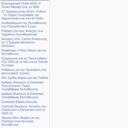
Επιστημονικά Πεδία 2020: Η
Τελική Μορφή τους σε ΦΕΚ
37 Τμήματα εκτός Επιστ. Πεδίων
- Το Τμήμα Γεωγραφίας του
Χαροκοπείου και στο 4ο Πεδίο
Αναδιάρθρωση της Εκπαίδευσης
στο Πυροσβεστικό Σώμα
Ρύθμιση για τους Φοιτητές των
Τμημάτων Λογοθεραπείας
Αλλαγές στον Τρόπο Εισαγωγής
σε 3 Τμήματα Μουσικών
Σπουδών
Ψηφίστηκε ο Νέος Νόμος για την
Εκπαίδευση
Ενημέρωση για τις Πανελλαδικές
ΓΕΛ 2020 με το Νέο και το Παλαιό
Σύστημα
Ρυθμίσεις για την Πρόσβαση στις
Αστυνομικές Σχολές
Νέο Σχέδιο Νόμου για την Παιδεία
Αριθμός Φοιτητών & Στατιστικά
Τεχνολογικού Τομέα
Τριτοβάθμιας Εκπαίδευσης
Αριθμός Φοιτητών & Στατιστικά
Τριτοβάθμιας Εκπαίδευσης
Στατιστικά Ειδικής Αγωγής
Τράπεζα Θεμάτων, Αλλαγές στο
Λύκειο και το Εξεταστικό από το
2020-21
Ίδρυση Νέου Φορέα για την
Ποιότητα στην Ανώτατη
Εκπαίδευση