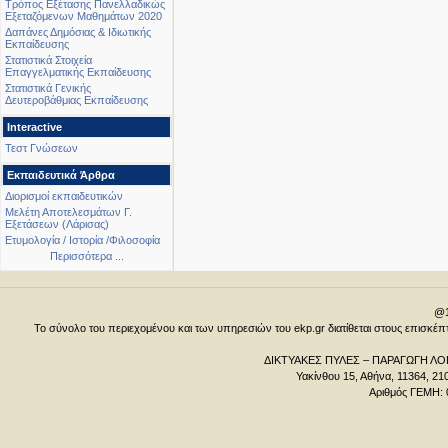
Τρόπος Εξέτασης Πανελλαδικώς
Εξεταζόμενων Μαθημάτων 2020
Δαπάνες Δημόσιας & Ιδιωτικής
Εκπαίδευσης
Στατιστικά Στοιχεία
Επαγγελματικής Εκπαίδευσης
Στατιστικά Γενικής
Δευτεροβάθμιας Εκπαίδευσης
Interactive
Τεστ Γνώσεων
Εκπαιδευτικά Άρθρα
Διορισμοί εκπαιδευτικών
Μελέτη Αποτελεσμάτων Γ.
Εξετάσεων (Λάρισας)
Ετυμολογία / Ιστορία /Φιλοσοφία
Περισσότερα ...
@1
Το σύνολο του περιεχομένου και των υπηρεσιών του ekp.gr διατίθεται στους επισκ
ΔΙΚΤΥΑΚΕΣ ΠΥΛΕΣ – ΠΑΡΑΓΩΓΗ ΛΟΓ
Υακίνθου 15, Αθήνα, 11364, 21
Αριθμός ΓΕΜΗ: 