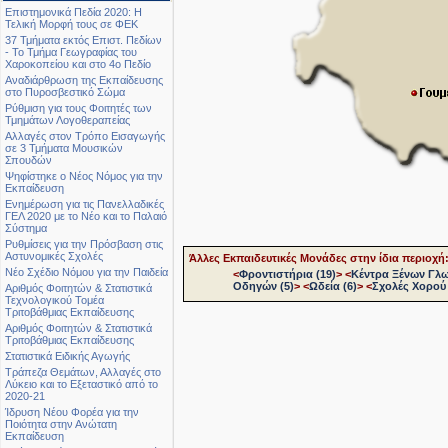
Επιστημονικά Πεδία 2020: Η
Τελική Μορφή τους σε ΦΕΚ
37 Τμήματα εκτός Επιστ. Πεδίων
- Το Τμήμα Γεωγραφίας του
Χαροκοπείου και στο 4ο Πεδίο
Αναδιάρθρωση της Εκπαίδευσης
στο Πυροσβεστικό Σώμα
Ρύθμιση για τους Φοιτητές των
Τμημάτων Λογοθεραπείας
Αλλαγές στον Τρόπο Εισαγωγής
σε 3 Τμήματα Μουσικών
Σπουδών
Ψηφίστηκε ο Νέος Νόμος για την
Εκπαίδευση
Ενημέρωση για τις Πανελλαδικές
ΓΕΛ 2020 με το Νέο και το Παλαιό
Σύστημα
Ρυθμίσεις για την Πρόσβαση στις
Αστυνομικές Σχολές
Άλλες Εκπαιδευτικές Μονάδες στην ίδια περιοχή
Νέο Σχέδιο Νόμου για την Παιδεία
<
Φροντιστήρια (19)
>
<
Κέντρα Ξένων Γλ
Οδηγών (5)
>
<
Ωδεία (6)
>
<
Σχολές Χορού 
Αριθμός Φοιτητών & Στατιστικά
Τεχνολογικού Τομέα
Τριτοβάθμιας Εκπαίδευσης
Αριθμός Φοιτητών & Στατιστικά
Τριτοβάθμιας Εκπαίδευσης
Στατιστικά Ειδικής Αγωγής
Τράπεζα Θεμάτων, Αλλαγές στο
Λύκειο και το Εξεταστικό από το
2020-21
Ίδρυση Νέου Φορέα για την
Ποιότητα στην Ανώτατη
Εκπαίδευση