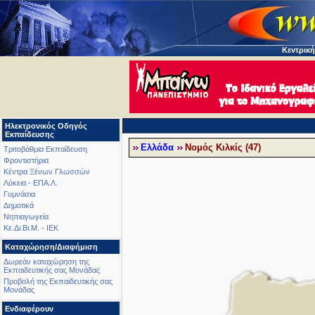
Κεντρική
Ηλεκτρονικός Οδηγός
Εκπαίδευσης
Ελλάδα
Νομός Κιλκίς (47)
Τριτοβάθμια Εκπαίδευση
Φροντιστήρια
Κέντρα Ξένων Γλωσσών
Λύκεια - ΕΠΑ.Λ.
Γυμνάσια
Δημοτικά
Νηπιαγωγεία
Κε.Δι.Βι.Μ. - ΙΕΚ
Καταχώρηση/Διαφήμιση
Δωρεάν καταχώρηση της
Εκπαιδευτικής σας Μονάδας
Προβολή της Εκπαιδευτικής σας
Μονάδας
Ενδιαφέρουν