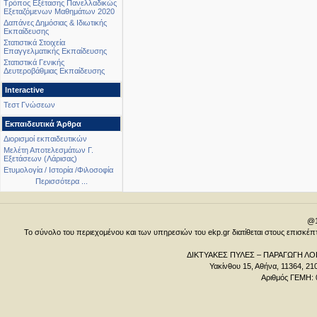
Τρόπος Εξέτασης Πανελλαδικώς
Εξεταζόμενων Μαθημάτων 2020
Δαπάνες Δημόσιας & Ιδιωτικής
Εκπαίδευσης
Στατιστικά Στοιχεία
Επαγγελματικής Εκπαίδευσης
Στατιστικά Γενικής
Δευτεροβάθμιας Εκπαίδευσης
Interactive
Τεστ Γνώσεων
Εκπαιδευτικά Άρθρα
Διορισμοί εκπαιδευτικών
Μελέτη Αποτελεσμάτων Γ.
Εξετάσεων (Λάρισας)
Ετυμολογία / Ιστορία /Φιλοσοφία
Περισσότερα ...
@1
Το σύνολο του περιεχομένου και των υπηρεσιών του ekp.gr διατίθεται στους επισκ
ΔΙΚΤΥΑΚΕΣ ΠΥΛΕΣ – ΠΑΡΑΓΩΓΗ ΛΟΓ
Υακίνθου 15, Αθήνα, 11364, 21
Αριθμός ΓΕΜΗ: 