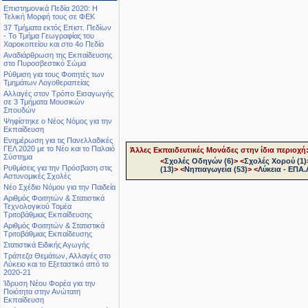
Επιστημονικά Πεδία 2020: Η
Τελική Μορφή τους σε ΦΕΚ
37 Τμήματα εκτός Επιστ. Πεδίων
- Το Τμήμα Γεωγραφίας του
Χαροκοπείου και στο 4ο Πεδίο
Αναδιάρθρωση της Εκπαίδευσης
στο Πυροσβεστικό Σώμα
Ρύθμιση για τους Φοιτητές των
Τμημάτων Λογοθεραπείας
Αλλαγές στον Τρόπο Εισαγωγής
σε 3 Τμήματα Μουσικών
Σπουδών
Ψηφίστηκε ο Νέος Νόμος για την
Εκπαίδευση
Ενημέρωση για τις Πανελλαδικές
ΓΕΛ 2020 με το Νέο και το Παλαιό
Άλλες Εκπαιδευτικές Μονάδες στην ίδια περιοχή
Σύστημα
<
Σχολές Οδηγών (6)
>
<
Σχολές Χορού (1)
Ρυθμίσεις για την Πρόσβαση στις
(13)
>
<
Νηπιαγωγεία (53)
>
<
Λύκεια - ΕΠΑ.Λ
Αστυνομικές Σχολές
Νέο Σχέδιο Νόμου για την Παιδεία
Αριθμός Φοιτητών & Στατιστικά
Τεχνολογικού Τομέα
Τριτοβάθμιας Εκπαίδευσης
Αριθμός Φοιτητών & Στατιστικά
Τριτοβάθμιας Εκπαίδευσης
Στατιστικά Ειδικής Αγωγής
Τράπεζα Θεμάτων, Αλλαγές στο
Λύκειο και το Εξεταστικό από το
2020-21
Ίδρυση Νέου Φορέα για την
Ποιότητα στην Ανώτατη
Εκπαίδευση