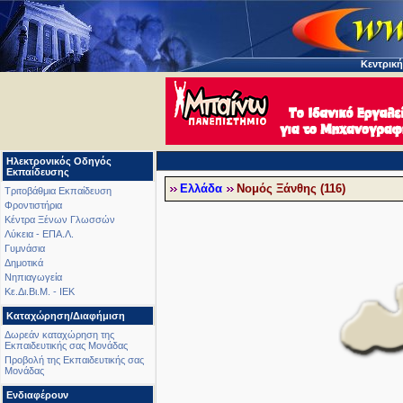
Κεντρική
Ηλεκτρονικός Οδηγός
Εκπαίδευσης
Ελλάδα
Νομός Ξάνθης (116)
Τριτοβάθμια Εκπαίδευση
Φροντιστήρια
Κέντρα Ξένων Γλωσσών
Λύκεια - ΕΠΑ.Λ.
Γυμνάσια
Δημοτικά
Νηπιαγωγεία
Κε.Δι.Βι.Μ. - ΙΕΚ
Καταχώρηση/Διαφήμιση
Δωρεάν καταχώρηση της
Εκπαιδευτικής σας Μονάδας
Προβολή της Εκπαιδευτικής σας
Μονάδας
Ενδιαφέρουν