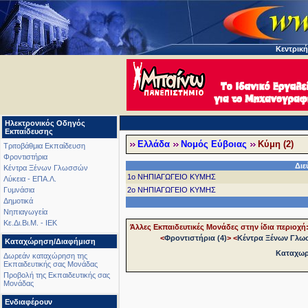
Κεντρική
Ηλεκτρονικός Οδηγός
Εκπαίδευσης
Ελλάδα
Νομός Εύβοιας
Κύμη (2)
Τριτοβάθμια Εκπαίδευση
Φροντιστήρια
Διε
Κέντρα Ξένων Γλωσσών
1o ΝΗΠΙΑΓΩΓΕΙΟ ΚΥΜΗΣ
Λύκεια - ΕΠΑ.Λ.
2o ΝΗΠΙΑΓΩΓΕΙΟ ΚΥΜΗΣ
Γυμνάσια
Δημοτικά
Νηπιαγωγεία
Κε.Δι.Βι.Μ. - ΙΕΚ
Άλλες Εκπαιδευτικές Μονάδες στην ίδια περιοχή
<
Φροντιστήρια (4)
>
<
Κέντρα Ξένων Γλω
Καταχώρηση/Διαφήμιση
Καταχωρή
Δωρεάν καταχώρηση της
Εκπαιδευτικής σας Μονάδας
Προβολή της Εκπαιδευτικής σας
Μονάδας
Ενδιαφέρουν