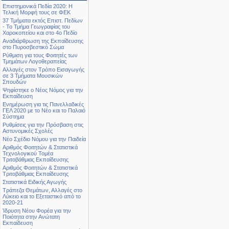
Επιστημονικά Πεδία 2020: Η
Τελική Μορφή τους σε ΦΕΚ
37 Τμήματα εκτός Επιστ. Πεδίων
- Το Τμήμα Γεωγραφίας του
Χαροκοπείου και στο 4ο Πεδίο
Αναδιάρθρωση της Εκπαίδευσης
στο Πυροσβεστικό Σώμα
Ρύθμιση για τους Φοιτητές των
Τμημάτων Λογοθεραπείας
Αλλαγές στον Τρόπο Εισαγωγής
σε 3 Τμήματα Μουσικών
Σπουδών
Ψηφίστηκε ο Νέος Νόμος για την
Εκπαίδευση
Ενημέρωση για τις Πανελλαδικές
ΓΕΛ 2020 με το Νέο και το Παλαιό
Σύστημα
Ρυθμίσεις για την Πρόσβαση στις
Αστυνομικές Σχολές
Νέο Σχέδιο Νόμου για την Παιδεία
Αριθμός Φοιτητών & Στατιστικά
Τεχνολογικού Τομέα
Τριτοβάθμιας Εκπαίδευσης
Αριθμός Φοιτητών & Στατιστικά
Τριτοβάθμιας Εκπαίδευσης
Στατιστικά Ειδικής Αγωγής
Τράπεζα Θεμάτων, Αλλαγές στο
Λύκειο και το Εξεταστικό από το
2020-21
Ίδρυση Νέου Φορέα για την
Ποιότητα στην Ανώτατη
Εκπαίδευση