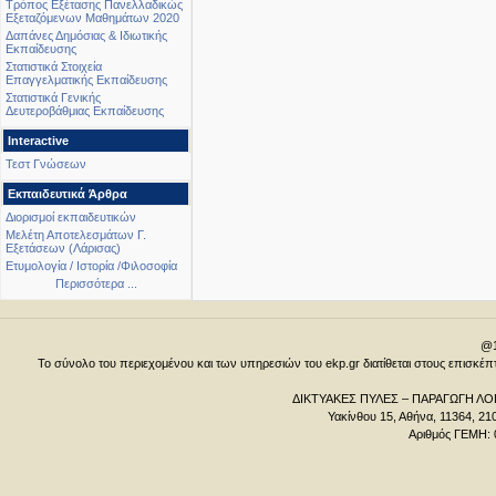
Τρόπος Εξέτασης Πανελλαδικώς
Εξεταζόμενων Μαθημάτων 2020
Δαπάνες Δημόσιας & Ιδιωτικής
Εκπαίδευσης
Στατιστικά Στοιχεία
Επαγγελματικής Εκπαίδευσης
Στατιστικά Γενικής
Δευτεροβάθμιας Εκπαίδευσης
Interactive
Τεστ Γνώσεων
Εκπαιδευτικά Άρθρα
Διορισμοί εκπαιδευτικών
Μελέτη Αποτελεσμάτων Γ.
Εξετάσεων (Λάρισας)
Ετυμολογία / Ιστορία /Φιλοσοφία
Περισσότερα ...
@1
Το σύνολο του περιεχομένου και των υπηρεσιών του ekp.gr διατίθεται στους επισκ
ΔΙΚΤΥΑΚΕΣ ΠΥΛΕΣ – ΠΑΡΑΓΩΓΗ ΛΟΓ
Υακίνθου 15, Αθήνα, 11364, 21
Αριθμός ΓΕΜΗ: 