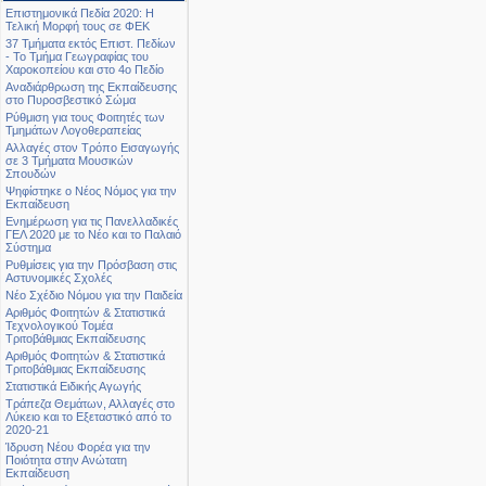
Επιστημονικά Πεδία 2020: Η
Τελική Μορφή τους σε ΦΕΚ
37 Τμήματα εκτός Επιστ. Πεδίων
- Το Τμήμα Γεωγραφίας του
Χαροκοπείου και στο 4ο Πεδίο
Αναδιάρθρωση της Εκπαίδευσης
στο Πυροσβεστικό Σώμα
Ρύθμιση για τους Φοιτητές των
Τμημάτων Λογοθεραπείας
Αλλαγές στον Τρόπο Εισαγωγής
σε 3 Τμήματα Μουσικών
Σπουδών
Ψηφίστηκε ο Νέος Νόμος για την
Εκπαίδευση
Ενημέρωση για τις Πανελλαδικές
ΓΕΛ 2020 με το Νέο και το Παλαιό
Σύστημα
Ρυθμίσεις για την Πρόσβαση στις
Αστυνομικές Σχολές
Νέο Σχέδιο Νόμου για την Παιδεία
Αριθμός Φοιτητών & Στατιστικά
Τεχνολογικού Τομέα
Τριτοβάθμιας Εκπαίδευσης
Αριθμός Φοιτητών & Στατιστικά
Τριτοβάθμιας Εκπαίδευσης
Στατιστικά Ειδικής Αγωγής
Τράπεζα Θεμάτων, Αλλαγές στο
Λύκειο και το Εξεταστικό από το
2020-21
Ίδρυση Νέου Φορέα για την
Ποιότητα στην Ανώτατη
Εκπαίδευση