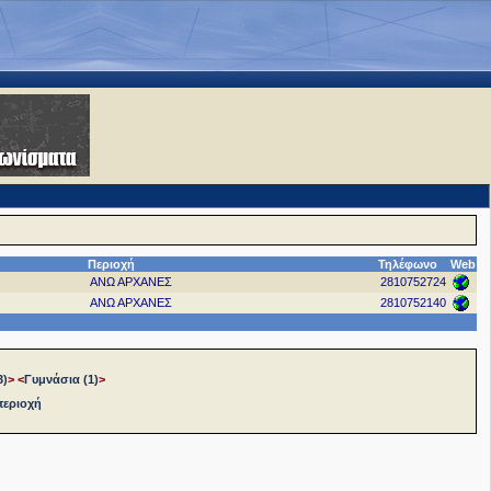
Περιοχή
Τηλέφωνο
Web
ΑΝΩ ΑΡΧΑΝΕΣ
2810752724
ΑΝΩ ΑΡΧΑΝΕΣ
2810752140
3)
>
<
Γυμνάσια (1)
>
περιοχή