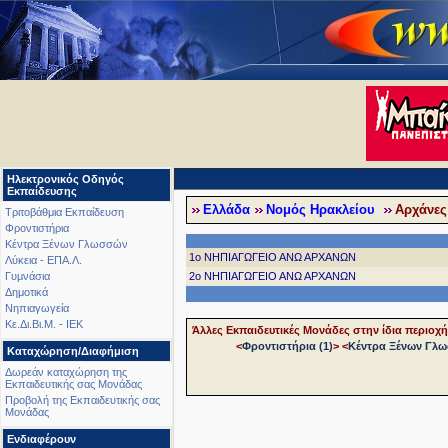
Ηλεκτρονικός Οδηγός
Εκπαίδευσης
Ελλάδα
Νομός Ηρακλείου
Αρχάνες 
Τριτοβάθμια Εκπαίδευση
Φροντιστήρια
Κέντρα Ξένων Γλωσσών
1o ΝΗΠΙΑΓΩΓΕΙΟ ΑΝΩ ΑΡΧΑΝΩΝ
Λύκεια - ΕΠΑ.Λ.
2o ΝΗΠΙΑΓΩΓΕΙΟ ΑΝΩ ΑΡΧΑΝΩΝ
Γυμνάσια
Δημοτικά
Νηπιαγωγεία
Κε.Δι.Βι.Μ. - ΙΕΚ
Άλλες Εκπαιδευτικές Μονάδες στην ίδια περιοχή
<
Φροντιστήρια (1)
>
<
Κέντρα Ξένων Γλω
Καταχώρηση/Διαφήμιση
Δωρεάν καταχώρηση της
Εκπαιδευτικής σας Μονάδας
Προβολή της Εκπαιδευτικής σας
Μονάδας
Ενδιαφέρουν