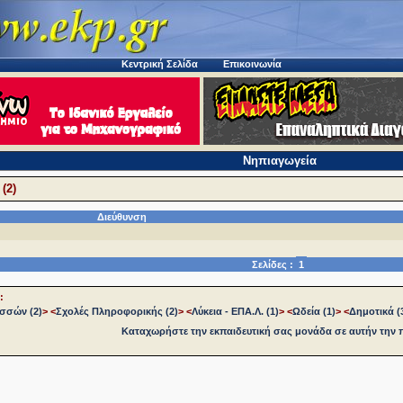
Κεντρική Σελίδα
Επικοινωνία
Νηπιαγωγεία
(2)
Διεύθυνση
Σελίδες :
1
:
σσών (2)
>
<
Σχολές Πληροφορικής (2)
>
<
Λύκεια - ΕΠΑ.Λ. (1)
>
<
Ωδεία (1)
>
<
Δημοτικά (
Καταχωρήστε την εκπαιδευτική σας μονάδα σε αυτήν την 