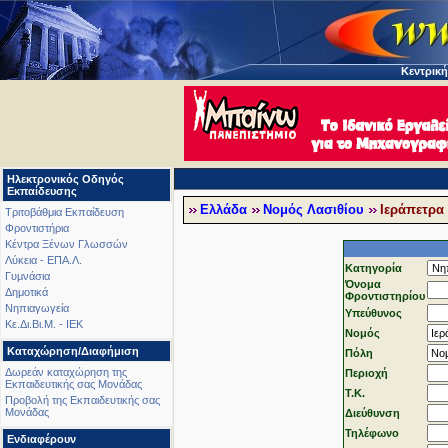
Κεντρική
Ηλεκτρονικός Οδηγός
Εκπαίδευσης
Ελλάδα
Νομός Λασιθίου
Ιεράπετρα
Τριτοβάθμια Εκπαίδευση
Φροντιστήρια
Κέντρα Ξένων Γλωσσών
Λύκεια - ΕΠΑ.Λ.
Κατηγορία
Γυμνάσια
Όνομα
Δημοτικά
Φροντιστηρίου
Νηπιαγωγεία
Υπεύθυνος
Κε.Δι.Βι.Μ. - ΙΕΚ
Νομός
Καταχώρηση/Διαφήμιση
Πόλη
Δωρεάν καταχώρηση της
Περιοχή
Εκπαιδευτικής σας Μονάδας
T.K.
Προβολή της Εκπαιδευτικής σας
Μονάδας
Διεύθυνση
Τηλέφωνo
Ενδιαφέρουν