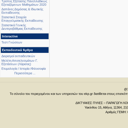
Τρόπος Εξέτασης Πανελλαδικώς
Εξεταζόμενων Μαθημάτων 2020
Δαπάνες Δημόσιας & Ιδιωτικής
Εκπαίδευσης
Στατιστικά Στοιχεία
Επαγγελματικής Εκπαίδευσης
Στατιστικά Γενικής
Δευτεροβάθμιας Εκπαίδευσης
Interactive
Τεστ Γνώσεων
Εκπαιδευτικά Άρθρα
Διορισμοί εκπαιδευτικών
Μελέτη Αποτελεσμάτων Γ.
Εξετάσεων (Λάρισας)
Ετυμολογία / Ιστορία /Φιλοσοφία
Περισσότερα ...
@1
Το σύνολο του περιεχομένου και των υπηρεσιών του ekp.gr διατίθεται στους επισκ
ΔΙΚΤΥΑΚΕΣ ΠΥΛΕΣ – ΠΑΡΑΓΩΓΗ ΛΟΓ
Υακίνθου 15, Αθήνα, 11364, 21
Αριθμός ΓΕΜΗ: 