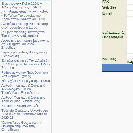
FAX
Επιστημονικά Πεδία 2020: Η
Τελική Μορφή τους σε ΦΕΚ
Web Site
37 Τμήματα εκτός Επιστ. Πεδίων
Ε-mail
- Το Τμήμα Γεωγραφίας του
Χαροκοπείου και στο 4ο Πεδίο
Αναδιάρθρωση της Εκπαίδευσης
στο Πυροσβεστικό Σώμα
Ρύθμιση για τους Φοιτητές των
Σχόλια/Λοιπές
Τμημάτων Λογοθεραπείας
Πληροφορίες
Αλλαγές στον Τρόπο Εισαγωγής
σε 3 Τμήματα Μουσικών
Σπουδών
Ψηφίστηκε ο Νέος Νόμος για την
Εκπαίδευση
Κωδικός
Ενημέρωση για τις Πανελλαδικές
Πλη
ΓΕΛ 2020 με το Νέο και το Παλαιό
Σύστημα
Ρυθμίσεις για την Πρόσβαση στις
Αστυνομικές Σχολές
Νέο Σχέδιο Νόμου για την Παιδεία
Αριθμός Φοιτητών & Στατιστικά
Τεχνολογικού Τομέα
Τριτοβάθμιας Εκπαίδευσης
Αριθμός Φοιτητών & Στατιστικά
Τριτοβάθμιας Εκπαίδευσης
Στατιστικά Ειδικής Αγωγής
Τράπεζα Θεμάτων, Αλλαγές στο
Λύκειο και το Εξεταστικό από το
2020-21
Ίδρυση Νέου Φορέα για την
Ποιότητα στην Ανώτατη
Εκπαίδευση