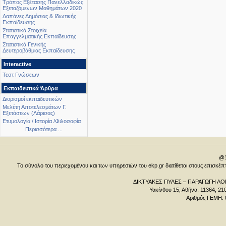
Τρόπος Εξέτασης Πανελλαδικώς
Εξεταζόμενων Μαθημάτων 2020
Δαπάνες Δημόσιας & Ιδιωτικής
Εκπαίδευσης
Στατιστικά Στοιχεία
Επαγγελματικής Εκπαίδευσης
Στατιστικά Γενικής
Δευτεροβάθμιας Εκπαίδευσης
Interactive
Τεστ Γνώσεων
Εκπαιδευτικά Άρθρα
Διορισμοί εκπαιδευτικών
Μελέτη Αποτελεσμάτων Γ.
Εξετάσεων (Λάρισας)
Ετυμολογία / Ιστορία /Φιλοσοφία
Περισσότερα ...
@1
Το σύνολο του περιεχομένου και των υπηρεσιών του ekp.gr διατίθεται στους επισκ
ΔΙΚΤΥΑΚΕΣ ΠΥΛΕΣ – ΠΑΡΑΓΩΓΗ ΛΟΓ
Υακίνθου 15, Αθήνα, 11364, 21
Αριθμός ΓΕΜΗ: 