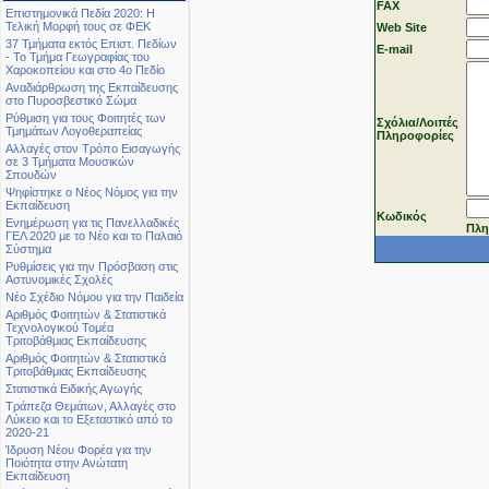
FAX
Επιστημονικά Πεδία 2020: Η
Τελική Μορφή τους σε ΦΕΚ
Web Site
37 Τμήματα εκτός Επιστ. Πεδίων
Ε-mail
- Το Τμήμα Γεωγραφίας του
Χαροκοπείου και στο 4ο Πεδίο
Αναδιάρθρωση της Εκπαίδευσης
στο Πυροσβεστικό Σώμα
Ρύθμιση για τους Φοιτητές των
Σχόλια/Λοιπές
Τμημάτων Λογοθεραπείας
Πληροφορίες
Αλλαγές στον Τρόπο Εισαγωγής
σε 3 Τμήματα Μουσικών
Σπουδών
Ψηφίστηκε ο Νέος Νόμος για την
Εκπαίδευση
Κωδικός
Ενημέρωση για τις Πανελλαδικές
Πλη
ΓΕΛ 2020 με το Νέο και το Παλαιό
Σύστημα
Ρυθμίσεις για την Πρόσβαση στις
Αστυνομικές Σχολές
Νέο Σχέδιο Νόμου για την Παιδεία
Αριθμός Φοιτητών & Στατιστικά
Τεχνολογικού Τομέα
Τριτοβάθμιας Εκπαίδευσης
Αριθμός Φοιτητών & Στατιστικά
Τριτοβάθμιας Εκπαίδευσης
Στατιστικά Ειδικής Αγωγής
Τράπεζα Θεμάτων, Αλλαγές στο
Λύκειο και το Εξεταστικό από το
2020-21
Ίδρυση Νέου Φορέα για την
Ποιότητα στην Ανώτατη
Εκπαίδευση