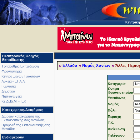
Κεντρική
Ηλεκτρονικός Οδηγός
Εκπαίδευσης
Ελλάδα
Νομός Χανίων
Άλλες Περιο
Τριτοβάθμια Εκπαίδευση
Φροντιστήρια
Κέντρα Ξένων Γλωσσών
Λύκεια - ΕΠΑ.Λ.
Κατηγορία
Γυμνάσια
Όνομα
Δημοτικά
Φροντιστηρίου
Νηπιαγωγεία
Υπεύθυνος
Κε.Δι.Βι.Μ. - ΙΕΚ
Νομός
Καταχώρηση/Διαφήμιση
Πόλη
Δωρεάν καταχώρηση της
Περιοχή
Εκπαιδευτικής σας Μονάδας
T.K.
Προβολή της Εκπαιδευτικής σας
Μονάδας
Διεύθυνση
Τηλέφωνo
Ενδιαφέρουν