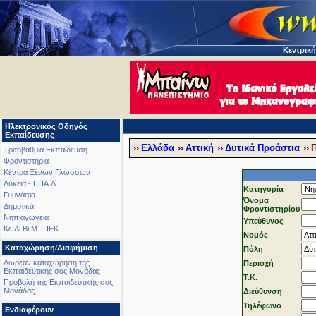
Κεντρική
Ηλεκτρονικός Οδηγός
Εκπαίδευσης
Ελλάδα
Αττική
Δυτικά Προάστια
Π
Τριτοβάθμια Εκπαίδευση
Φροντιστήρια
Κέντρα Ξένων Γλωσσών
Λύκεια - ΕΠΑ.Λ.
Κατηγορία
Γυμνάσια
Όνομα
Δημοτικά
Φροντιστηρίου
Νηπιαγωγεία
Υπεύθυνος
Κε.Δι.Βι.Μ. - ΙΕΚ
Νομός
Καταχώρηση/Διαφήμιση
Πόλη
Δωρεάν καταχώρηση της
Περιοχή
Εκπαιδευτικής σας Μονάδας
T.K.
Προβολή της Εκπαιδευτικής σας
Μονάδας
Διεύθυνση
Τηλέφωνo
Ενδιαφέρουν