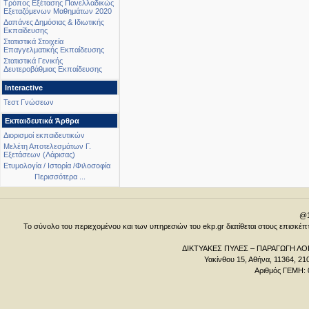
Τρόπος Εξέτασης Πανελλαδικώς
Εξεταζόμενων Μαθημάτων 2020
Δαπάνες Δημόσιας & Ιδιωτικής
Εκπαίδευσης
Στατιστικά Στοιχεία
Επαγγελματικής Εκπαίδευσης
Στατιστικά Γενικής
Δευτεροβάθμιας Εκπαίδευσης
Interactive
Τεστ Γνώσεων
Εκπαιδευτικά Άρθρα
Διορισμοί εκπαιδευτικών
Μελέτη Αποτελεσμάτων Γ.
Εξετάσεων (Λάρισας)
Ετυμολογία / Ιστορία /Φιλοσοφία
Περισσότερα ...
@1
Το σύνολο του περιεχομένου και των υπηρεσιών του ekp.gr διατίθεται στους επισκ
ΔΙΚΤΥΑΚΕΣ ΠΥΛΕΣ – ΠΑΡΑΓΩΓΗ ΛΟΓ
Υακίνθου 15, Αθήνα, 11364, 21
Αριθμός ΓΕΜΗ: 