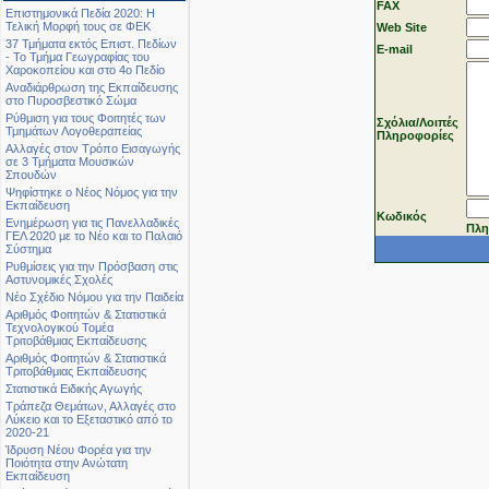
FAX
Επιστημονικά Πεδία 2020: Η
Τελική Μορφή τους σε ΦΕΚ
Web Site
37 Τμήματα εκτός Επιστ. Πεδίων
Ε-mail
- Το Τμήμα Γεωγραφίας του
Χαροκοπείου και στο 4ο Πεδίο
Αναδιάρθρωση της Εκπαίδευσης
στο Πυροσβεστικό Σώμα
Ρύθμιση για τους Φοιτητές των
Σχόλια/Λοιπές
Τμημάτων Λογοθεραπείας
Πληροφορίες
Αλλαγές στον Τρόπο Εισαγωγής
σε 3 Τμήματα Μουσικών
Σπουδών
Ψηφίστηκε ο Νέος Νόμος για την
Εκπαίδευση
Κωδικός
Ενημέρωση για τις Πανελλαδικές
Πλη
ΓΕΛ 2020 με το Νέο και το Παλαιό
Σύστημα
Ρυθμίσεις για την Πρόσβαση στις
Αστυνομικές Σχολές
Νέο Σχέδιο Νόμου για την Παιδεία
Αριθμός Φοιτητών & Στατιστικά
Τεχνολογικού Τομέα
Τριτοβάθμιας Εκπαίδευσης
Αριθμός Φοιτητών & Στατιστικά
Τριτοβάθμιας Εκπαίδευσης
Στατιστικά Ειδικής Αγωγής
Τράπεζα Θεμάτων, Αλλαγές στο
Λύκειο και το Εξεταστικό από το
2020-21
Ίδρυση Νέου Φορέα για την
Ποιότητα στην Ανώτατη
Εκπαίδευση