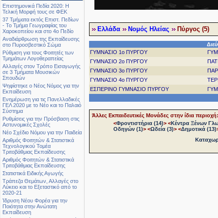
Επιστημονικά Πεδία 2020: Η
Τελική Μορφή τους σε ΦΕΚ
37 Τμήματα εκτός Επιστ. Πεδίων
- Το Τμήμα Γεωγραφίας του
Ελλάδα
Νομός Ηλείας
Πύργος (5)
Χαροκοπείου και στο 4ο Πεδίο
Αναδιάρθρωση της Εκπαίδευσης
Διε
στο Πυροσβεστικό Σώμα
ΓΥΜΝΑΣΙΟ 1ο ΠΥΡΓΟΥ
ΓΥΜ
Ρύθμιση για τους Φοιτητές των
Τμημάτων Λογοθεραπείας
ΓΥΜΝΑΣΙΟ 2ο ΠΥΡΓΟΥ
ΠΑΤ
Αλλαγές στον Τρόπο Εισαγωγής
ΓΥΜΝΑΣΙΟ 3ο ΠΥΡΓΟΥ
ΠΑΡ
σε 3 Τμήματα Μουσικών
Σπουδών
ΓΥΜΝΑΣΙΟ 4ο ΠΥΡΓΟΥ
ΤΕΡ
Ψηφίστηκε ο Νέος Νόμος για την
ΕΣΠΕΡΙΝΟ ΓΥΜΝΑΣΙΟ ΠΥΡΓΟΥ
ΓΥΜ
Εκπαίδευση
Ενημέρωση για τις Πανελλαδικές
ΓΕΛ 2020 με το Νέο και το Παλαιό
Σύστημα
Άλλες Εκπαιδευτικές Μονάδες στην ίδια περιοχή
Ρυθμίσεις για την Πρόσβαση στις
<
Φροντιστήρια (14)
>
<
Κέντρα Ξένων Γλ
Αστυνομικές Σχολές
Οδηγών (1)
>
<
Ωδεία (3)
>
<
Δημοτικά (13)
Νέο Σχέδιο Νόμου για την Παιδεία
Καταχωρή
Αριθμός Φοιτητών & Στατιστικά
Τεχνολογικού Τομέα
Τριτοβάθμιας Εκπαίδευσης
Αριθμός Φοιτητών & Στατιστικά
Τριτοβάθμιας Εκπαίδευσης
Στατιστικά Ειδικής Αγωγής
Τράπεζα Θεμάτων, Αλλαγές στο
Λύκειο και το Εξεταστικό από το
2020-21
Ίδρυση Νέου Φορέα για την
Ποιότητα στην Ανώτατη
Εκπαίδευση