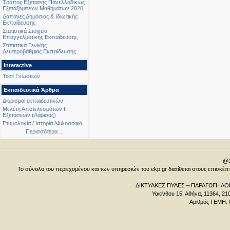
Τρόπος Εξέτασης Πανελλαδικώς
Εξεταζόμενων Μαθημάτων 2020
Δαπάνες Δημόσιας & Ιδιωτικής
Εκπαίδευσης
Στατιστικά Στοιχεία
Επαγγελματικής Εκπαίδευσης
Στατιστικά Γενικής
Δευτεροβάθμιας Εκπαίδευσης
Interactive
Τεστ Γνώσεων
Εκπαιδευτικά Άρθρα
Διορισμοί εκπαιδευτικών
Μελέτη Αποτελεσμάτων Γ.
Εξετάσεων (Λάρισας)
Ετυμολογία / Ιστορία /Φιλοσοφία
Περισσότερα ...
@1
Το σύνολο του περιεχομένου και των υπηρεσιών του ekp.gr διατίθεται στους επισκ
ΔΙΚΤΥΑΚΕΣ ΠΥΛΕΣ – ΠΑΡΑΓΩΓΗ ΛΟΓ
Υακίνθου 15, Αθήνα, 11364, 21
Αριθμός ΓΕΜΗ: 