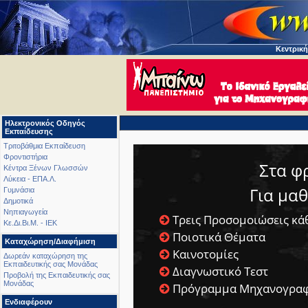
Κεντρική
Ηλεκτρονικός Οδηγός
Εκπαίδευσης
Τριτοβάθμια Εκπαίδευση
Φροντιστήρια
Στα φ
Κέντρα Ξένων Γλωσσών
Λύκεια - ΕΠΑ.Λ.
Για μα
Γυμνάσια
Δημοτικά
Νηπιαγωγεία
Τρεις Προσομοιώσεις κά
Κε.Δι.Βι.Μ. - ΙΕΚ
Ποιοτικά Θέματα
Καταχώρηση/Διαφήμιση
Καινοτομίες
Δωρεάν καταχώρηση της
Εκπαιδευτικής σας Μονάδας
Διαγνωστικό Τεστ
Προβολή της Εκπαιδευτικής σας
Μονάδας
Πρόγραμμα Μηχανογραφ
Ενδιαφέρουν