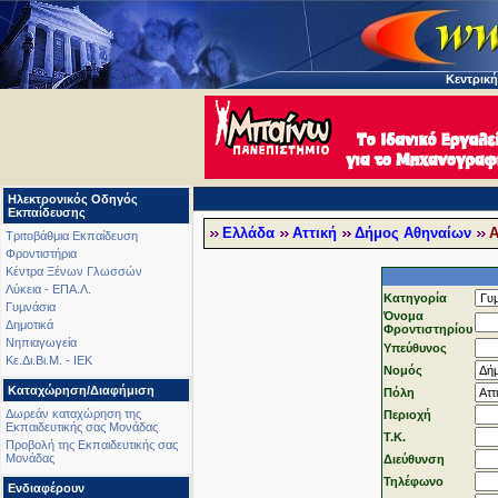
Κεντρική
Ηλεκτρονικός Οδηγός
Εκπαίδευσης
Ελλάδα
Αττική
Δήμος Αθηναίων
Α
Τριτοβάθμια Εκπαίδευση
Φροντιστήρια
Κέντρα Ξένων Γλωσσών
Λύκεια - ΕΠΑ.Λ.
Κατηγορία
Γυμνάσια
Όνομα
Δημοτικά
Φροντιστηρίου
Νηπιαγωγεία
Υπεύθυνος
Κε.Δι.Βι.Μ. - ΙΕΚ
Νομός
Καταχώρηση/Διαφήμιση
Πόλη
Δωρεάν καταχώρηση της
Περιοχή
Εκπαιδευτικής σας Μονάδας
T.K.
Προβολή της Εκπαιδευτικής σας
Μονάδας
Διεύθυνση
Τηλέφωνo
Ενδιαφέρουν