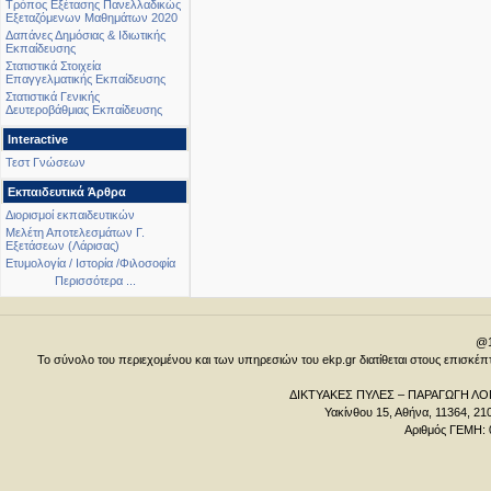
Τρόπος Εξέτασης Πανελλαδικώς
Εξεταζόμενων Μαθημάτων 2020
Δαπάνες Δημόσιας & Ιδιωτικής
Εκπαίδευσης
Στατιστικά Στοιχεία
Επαγγελματικής Εκπαίδευσης
Στατιστικά Γενικής
Δευτεροβάθμιας Εκπαίδευσης
Interactive
Τεστ Γνώσεων
Εκπαιδευτικά Άρθρα
Διορισμοί εκπαιδευτικών
Μελέτη Αποτελεσμάτων Γ.
Εξετάσεων (Λάρισας)
Ετυμολογία / Ιστορία /Φιλοσοφία
Περισσότερα ...
@1
Το σύνολο του περιεχομένου και των υπηρεσιών του ekp.gr διατίθεται στους επισκ
ΔΙΚΤΥΑΚΕΣ ΠΥΛΕΣ – ΠΑΡΑΓΩΓΗ ΛΟΓ
Υακίνθου 15, Αθήνα, 11364, 21
Αριθμός ΓΕΜΗ: 