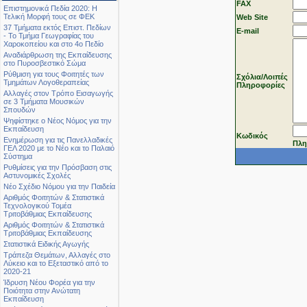
FAX
Επιστημονικά Πεδία 2020: Η
Τελική Μορφή τους σε ΦΕΚ
Web Site
37 Τμήματα εκτός Επιστ. Πεδίων
Ε-mail
- Το Τμήμα Γεωγραφίας του
Χαροκοπείου και στο 4ο Πεδίο
Αναδιάρθρωση της Εκπαίδευσης
στο Πυροσβεστικό Σώμα
Ρύθμιση για τους Φοιτητές των
Σχόλια/Λοιπές
Τμημάτων Λογοθεραπείας
Πληροφορίες
Αλλαγές στον Τρόπο Εισαγωγής
σε 3 Τμήματα Μουσικών
Σπουδών
Ψηφίστηκε ο Νέος Νόμος για την
Εκπαίδευση
Κωδικός
Ενημέρωση για τις Πανελλαδικές
Πλη
ΓΕΛ 2020 με το Νέο και το Παλαιό
Σύστημα
Ρυθμίσεις για την Πρόσβαση στις
Αστυνομικές Σχολές
Νέο Σχέδιο Νόμου για την Παιδεία
Αριθμός Φοιτητών & Στατιστικά
Τεχνολογικού Τομέα
Τριτοβάθμιας Εκπαίδευσης
Αριθμός Φοιτητών & Στατιστικά
Τριτοβάθμιας Εκπαίδευσης
Στατιστικά Ειδικής Αγωγής
Τράπεζα Θεμάτων, Αλλαγές στο
Λύκειο και το Εξεταστικό από το
2020-21
Ίδρυση Νέου Φορέα για την
Ποιότητα στην Ανώτατη
Εκπαίδευση