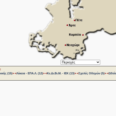
:
ικής (15)
>
<
Λύκεια - ΕΠΑ.Λ. (12)
>
<
Κε.Δι.Βι.Μ. - ΙΕΚ (13)
>
<
Σχολές Οδηγών (5)
>
<
Ωδεία