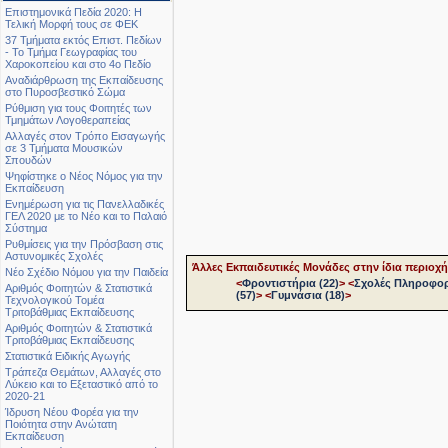
Επιστημονικά Πεδία 2020: Η
Τελική Μορφή τους σε ΦΕΚ
37 Τμήματα εκτός Επιστ. Πεδίων
- Το Τμήμα Γεωγραφίας του
Χαροκοπείου και στο 4ο Πεδίο
Αναδιάρθρωση της Εκπαίδευσης
στο Πυροσβεστικό Σώμα
Ρύθμιση για τους Φοιτητές των
Τμημάτων Λογοθεραπείας
Αλλαγές στον Τρόπο Εισαγωγής
σε 3 Τμήματα Μουσικών
Σπουδών
Ψηφίστηκε ο Νέος Νόμος για την
Εκπαίδευση
Ενημέρωση για τις Πανελλαδικές
ΓΕΛ 2020 με το Νέο και το Παλαιό
Σύστημα
Ρυθμίσεις για την Πρόσβαση στις
Αστυνομικές Σχολές
Άλλες Εκπαιδευτικές Μονάδες στην ίδια περιοχή
Νέο Σχέδιο Νόμου για την Παιδεία
<
Φροντιστήρια (22)
>
<
Σχολές Πληροφορ
Αριθμός Φοιτητών & Στατιστικά
(57)
>
<
Γυμνάσια (18)
>
Τεχνολογικού Τομέα
Τριτοβάθμιας Εκπαίδευσης
Αριθμός Φοιτητών & Στατιστικά
Τριτοβάθμιας Εκπαίδευσης
Στατιστικά Ειδικής Αγωγής
Τράπεζα Θεμάτων, Αλλαγές στο
Λύκειο και το Εξεταστικό από το
2020-21
Ίδρυση Νέου Φορέα για την
Ποιότητα στην Ανώτατη
Εκπαίδευση