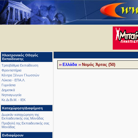
Ηλεκτρονικός Οδηγός
Εκπαίδευσης
Ελλάδα
Νομός Άρτας (50)
Τριτοβάθμια Εκπαίδευση
Φροντιστήρια
Κέντρα Ξένων Γλωσσών
Λύκεια - ΕΠΑ.Λ.
Γυμνάσια
Δημοτικά
Νηπιαγωγεία
Κε.Δι.Βι.Μ. - ΙΕΚ
Καταχώρηση/Διαφήμιση
Δωρεάν καταχώρηση της
Εκπαιδευτικής σας Μονάδας
Προβολή της Εκπαιδευτικής σας
Μονάδας
Ενδιαφέρουν