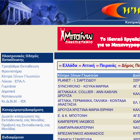
Κεντρική
Ηλεκτρονικός Οδηγός
Εκπαίδευσης
Ελλάδα
Αττική
Πειραιάς
Δήμος Πει
Τριτοβάθμια Εκπαίδευση
Φροντιστήρια
Κέντρο Ξένων Γλωσσών
Διε
Κέντρα Ξένων Γλωσσών
PLANET - Ι. ΣΑΡΤΖΙΔΟΥ
ΣΕΡ
Λύκεια - ΕΠΑ.Λ.
SYNCHRONO - ΚΟΥΚΑ ΜΑΡΙΝΑ
ΑΓ.
Γυμνάσια
Δημοτικά
ΑΓΓΛΙΚΑ Α.Κ. COLLIER - ΑΝΝ ΚΑΘΛΙΝ
ΚΑΛ
ΔΡΟΥΖΑ
Νηπιαγωγεία
ΑΓΓΛΙΚΑ, ΓΕΡΜΑΝΙΚΑ, ΓΑΛΛΙΚΑ - ΚΟΝΤΑΔΑ
Κε.Δι.Βι.Μ. - ΙΕΚ
ΕΛ.
ΑΝΑΣΤΑΣΙΑ
ΔΡΟΥΖΑ ΧΡΙΣΤΙΝΑ-ΜΑΡΙΑ-ΕΙΡΗΝΗ
ΚΑΛ
Καταχώρηση/Διαφήμιση
Ε. & Κ. ΜΠΟΤΟΝΗ
ΑΓ.
Δωρεάν καταχώρηση της
Εκπαιδευτικής σας Μονάδας
ΚΑΜΠΕΡΕΡΕ ΙΑΚΩΒΟΣ
ΙΩΑ
Προβολή της Εκπαιδευτικής σας
ΛΑΜΠΑΡΑ ΑΙΚΑΤΕΡΙΝΗ
ΝΑΞ
Μονάδας
ΜΠΕΖΑΝΤΑΚΟΣ ΑΘΑΝΑΣΙΟΣ
ΚΥΠ
Ενδιαφέρουν
ΠΑΝΑΓΗ ΣΤΑΥΡΟΥΛΑ
ΧΡΙ