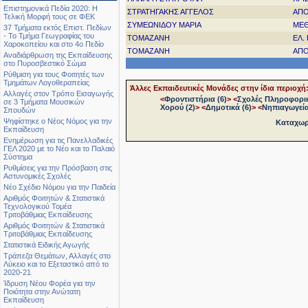
Επιστημονικά Πεδία 2020: Η
ΣΤΡΑΤΗΓΑΚΗΣ ΑΓΓΕΛΟΣ
ΑΠΟ
Τελική Μορφή τους σε ΦΕΚ
ΣΥΜΕΩΝΙΔΟΥ ΜΑΡΙΑ
ΜΕΘ
37 Τμήματα εκτός Επιστ. Πεδίων
- Το Τμήμα Γεωγραφίας του
ΤΟΜΑΖΑΝΗ
ΕΛ.
Χαροκοπείου και στο 4ο Πεδίο
ΤΟΜΑΖΑΝΗ
ΑΠΟ
Αναδιάρθρωση της Εκπαίδευσης
στο Πυροσβεστικό Σώμα
Ρύθμιση για τους Φοιτητές των
Τμημάτων Λογοθεραπείας
Άλλες Εκπαιδευτικές Μονάδες στην ίδια περιοχή
Αλλαγές στον Τρόπο Εισαγωγής
<
Φροντιστήρια (6)
>
<
Σχολές Πληροφορικ
σε 3 Τμήματα Μουσικών
Χορού (2)
>
<
Δημοτικά (6)
>
<
Νηπιαγωγεία
Σπουδών
Ψηφίστηκε ο Νέος Νόμος για την
Καταχωρή
Εκπαίδευση
Ενημέρωση για τις Πανελλαδικές
ΓΕΛ 2020 με το Νέο και το Παλαιό
Σύστημα
Ρυθμίσεις για την Πρόσβαση στις
Αστυνομικές Σχολές
Νέο Σχέδιο Νόμου για την Παιδεία
Αριθμός Φοιτητών & Στατιστικά
Τεχνολογικού Τομέα
Τριτοβάθμιας Εκπαίδευσης
Αριθμός Φοιτητών & Στατιστικά
Τριτοβάθμιας Εκπαίδευσης
Στατιστικά Ειδικής Αγωγής
Τράπεζα Θεμάτων, Αλλαγές στο
Λύκειο και το Εξεταστικό από το
2020-21
Ίδρυση Νέου Φορέα για την
Ποιότητα στην Ανώτατη
Εκπαίδευση