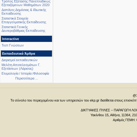
Τρόπος Εξέτασης Πανελλαδικώς
Εξεταζόμενων Μαθημάτων 2020
Δαπάνες Δημόσιας & Ιδιωτικής
Εκπαίδευσης
Στατιστικά Στοιχεία
Επαγγελματικής Εκπαίδευσης
Στατιστικά Γενικής
Δευτεροβάθμιας Εκπαίδευσης
Interactive
Τεστ Γνώσεων
Εκπαιδευτικά Άρθρα
Διορισμοί εκπαιδευτικών
Μελέτη Αποτελεσμάτων Γ.
Εξετάσεων (Λάρισας)
Ετυμολογία / Ιστορία /Φιλοσοφία
Περισσότερα ...
@1
Το σύνολο του περιεχομένου και των υπηρεσιών του ekp.gr διατίθεται στους επισκ
ΔΙΚΤΥΑΚΕΣ ΠΥΛΕΣ – ΠΑΡΑΓΩΓΗ ΛΟΓ
Υακίνθου 15, Αθήνα, 11364, 21
Αριθμός ΓΕΜΗ: 