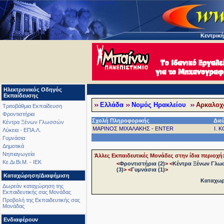
Κεντρική
Ηλεκτρονικός Οδηγός
Εκπαίδευσης
Ελλάδα
Νομός Ηρακλείου
Αρκαλοχώ
Τριτοβάθμια Εκπαίδευση
Φροντιστήρια
Σχολή Πληροφορικής
Διε
Κέντρα Ξένων Γλωσσών
ΜΑΡΙΝΟΣ ΜΙΧΑΛΑΚΗΣ - ENTER
Ι. 
Λύκεια - ΕΠΑ.Λ.
Γυμνάσια
Δημοτικά
Νηπιαγωγεία
Άλλες Εκπαιδευτικές Μονάδες στην ίδια περιοχή
Κε.Δι.Βι.Μ. - ΙΕΚ
<
Φροντιστήρια (2)
>
<
Κέντρα Ξένων Γλω
(3)
>
<
Γυμνάσια (1)
>
Καταχώρηση/Διαφήμιση
Καταχωρή
Δωρεάν καταχώρηση της
Εκπαιδευτικής σας Μονάδας
Προβολή της Εκπαιδευτικής σας
Μονάδας
Ενδιαφέρουν