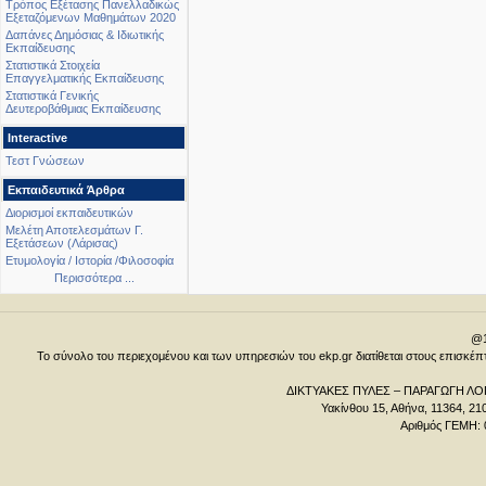
Τρόπος Εξέτασης Πανελλαδικώς
Εξεταζόμενων Μαθημάτων 2020
Δαπάνες Δημόσιας & Ιδιωτικής
Εκπαίδευσης
Στατιστικά Στοιχεία
Επαγγελματικής Εκπαίδευσης
Στατιστικά Γενικής
Δευτεροβάθμιας Εκπαίδευσης
Interactive
Τεστ Γνώσεων
Εκπαιδευτικά Άρθρα
Διορισμοί εκπαιδευτικών
Μελέτη Αποτελεσμάτων Γ.
Εξετάσεων (Λάρισας)
Ετυμολογία / Ιστορία /Φιλοσοφία
Περισσότερα ...
@1
Το σύνολο του περιεχομένου και των υπηρεσιών του ekp.gr διατίθεται στους επισκ
ΔΙΚΤΥΑΚΕΣ ΠΥΛΕΣ – ΠΑΡΑΓΩΓΗ ΛΟΓ
Υακίνθου 15, Αθήνα, 11364, 21
Αριθμός ΓΕΜΗ: 