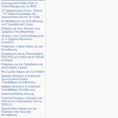
Επιστημονικά Πεδία 2020: Η
Τελική Μορφή τους σε ΦΕΚ
37 Τμήματα εκτός Επιστ. Πεδίων
- Το Τμήμα Γεωγραφίας του
Χαροκοπείου και στο 4ο Πεδίο
Αναδιάρθρωση της Εκπαίδευσης
στο Πυροσβεστικό Σώμα
Ρύθμιση για τους Φοιτητές των
Τμημάτων Λογοθεραπείας
Αλλαγές στον Τρόπο Εισαγωγής
σε 3 Τμήματα Μουσικών
Σπουδών
Ψηφίστηκε ο Νέος Νόμος για την
Εκπαίδευση
Ενημέρωση για τις Πανελλαδικές
ΓΕΛ 2020 με το Νέο και το Παλαιό
Σύστημα
Ρυθμίσεις για την Πρόσβαση στις
Αστυνομικές Σχολές
Νέο Σχέδιο Νόμου για την Παιδεία
Αριθμός Φοιτητών & Στατιστικά
Τεχνολογικού Τομέα
Τριτοβάθμιας Εκπαίδευσης
Αριθμός Φοιτητών & Στατιστικά
Τριτοβάθμιας Εκπαίδευσης
Στατιστικά Ειδικής Αγωγής
Τράπεζα Θεμάτων, Αλλαγές στο
Λύκειο και το Εξεταστικό από το
2020-21
Ίδρυση Νέου Φορέα για την
Ποιότητα στην Ανώτατη
Εκπαίδευση