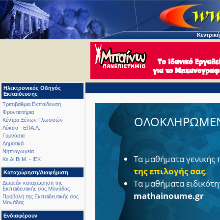
Κεντρική
Ηλεκτρονικός Οδηγός
Εκπαίδευσης
Τριτοβάθμια Εκπαίδευση
Φροντιστήρια
ΟΛΟΚΛΗΡΩΜΕΝ
Κέντρα Ξένων Γλωσσών
Λύκεια - ΕΠΑ.Λ.
Γυμνάσια
Δημοτικά
Νηπιαγωγεία
Τα μαθήματα γενικής 
Κε.Δι.Βι.Μ. - ΙΕΚ
της επιλογής σας
.
Καταχώρηση/Διαφήμιση
Τα μαθήματα ειδικότη
Δωρεάν καταχώρηση της
Εκπαιδευτικής σας Μονάδας
mathainoume.gr
Προβολή της Εκπαιδευτικής σας
Μονάδας
Ενδιαφέρουν