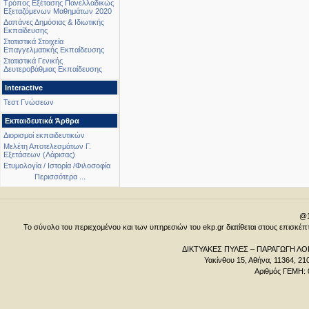
Τρόπος Εξέτασης Πανελλαδικώς
Εξεταζόμενων Μαθημάτων 2020
Δαπάνες Δημόσιας & Ιδιωτικής
Εκπαίδευσης
Στατιστικά Στοιχεία
Επαγγελματικής Εκπαίδευσης
Στατιστικά Γενικής
Δευτεροβάθμιας Εκπαίδευσης
Interactive
Τεστ Γνώσεων
Εκπαιδευτικά Άρθρα
Διορισμοί εκπαιδευτικών
Μελέτη Αποτελεσμάτων Γ.
Εξετάσεων (Λάρισας)
Ετυμολογία / Ιστορία /Φιλοσοφία
Περισσότερα ...
@1
Το σύνολο του περιεχομένου και των υπηρεσιών του ekp.gr διατίθεται στους επισκ
ΔΙΚΤΥΑΚΕΣ ΠΥΛΕΣ – ΠΑΡΑΓΩΓΗ ΛΟΓ
Υακίνθου 15, Αθήνα, 11364, 21
Αριθμός ΓΕΜΗ: 