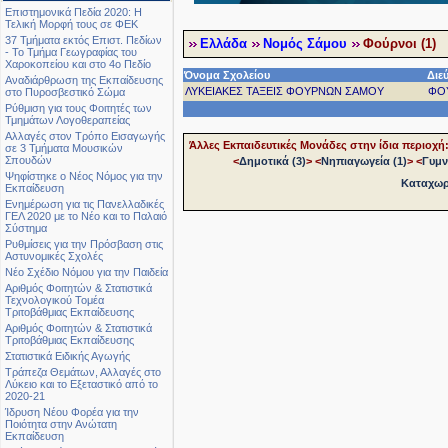
Επιστημονικά Πεδία 2020: Η
Τελική Μορφή τους σε ΦΕΚ
37 Τμήματα εκτός Επιστ. Πεδίων
Ελλάδα
Νομός Σάμου
Φούρνοι (1)
- Το Τμήμα Γεωγραφίας του
Χαροκοπείου και στο 4ο Πεδίο
Όνομα Σχολείου
Διε
Αναδιάρθρωση της Εκπαίδευσης
ΛΥΚΕΙΑΚΕΣ ΤΑΞΕΙΣ ΦΟΥΡΝΩΝ ΣΑΜΟΥ
ΦΟ
στο Πυροσβεστικό Σώμα
Ρύθμιση για τους Φοιτητές των
Τμημάτων Λογοθεραπείας
Αλλαγές στον Τρόπο Εισαγωγής
Άλλες Εκπαιδευτικές Μονάδες στην ίδια περιοχή
σε 3 Τμήματα Μουσικών
Σπουδών
<
Δημοτικά (3)
>
<
Νηπιαγωγεία (1)
>
<
Γυμν
Ψηφίστηκε ο Νέος Νόμος για την
Καταχωρή
Εκπαίδευση
Ενημέρωση για τις Πανελλαδικές
ΓΕΛ 2020 με το Νέο και το Παλαιό
Σύστημα
Ρυθμίσεις για την Πρόσβαση στις
Αστυνομικές Σχολές
Νέο Σχέδιο Νόμου για την Παιδεία
Αριθμός Φοιτητών & Στατιστικά
Τεχνολογικού Τομέα
Τριτοβάθμιας Εκπαίδευσης
Αριθμός Φοιτητών & Στατιστικά
Τριτοβάθμιας Εκπαίδευσης
Στατιστικά Ειδικής Αγωγής
Τράπεζα Θεμάτων, Αλλαγές στο
Λύκειο και το Εξεταστικό από το
2020-21
Ίδρυση Νέου Φορέα για την
Ποιότητα στην Ανώτατη
Εκπαίδευση