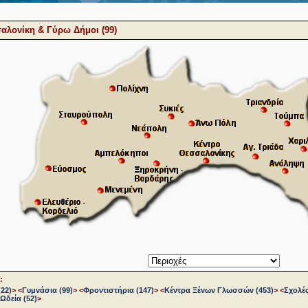
αλονίκη & Γύρω Δήμοι (99)
:
22)
>
<
Γυμνάσια (99)
>
<
Φροντιστήρια (147)
>
<
Κέντρα Ξένων Γλωσσών (453)
>
<
Σχολέ
Ωδεία (52)
>