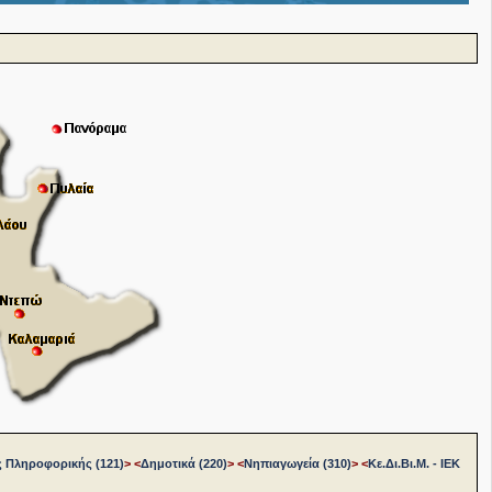
ς Πληροφορικής (121)
>
<
Δημοτικά (220)
>
<
Νηπιαγωγεία (310)
>
<
Κε.Δι.Βι.Μ. - ΙΕΚ