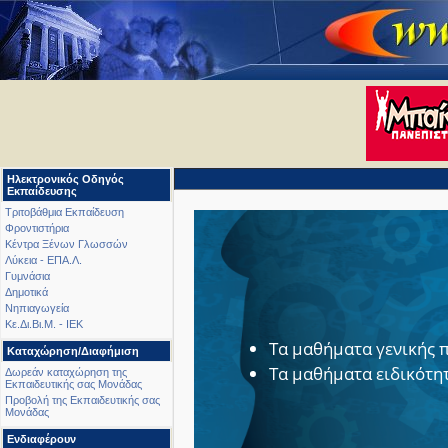
Ηλεκτρονικός Οδηγός
Εκπαίδευσης
Τριτοβάθμια Εκπαίδευση
Φροντιστήρια
Κέντρα Ξένων Γλωσσών
Λύκεια - ΕΠΑ.Λ.
Γυμνάσια
Δημοτικά
Νηπιαγωγεία
Κε.Δι.Βι.Μ. - ΙΕΚ
Τα μαθήματα γενικής 
Καταχώρηση/Διαφήμιση
Τα μαθήματα ειδικότη
Δωρεάν καταχώρηση της
Εκπαιδευτικής σας Μονάδας
Προβολή της Εκπαιδευτικής σας
Μονάδας
Ενδιαφέρουν