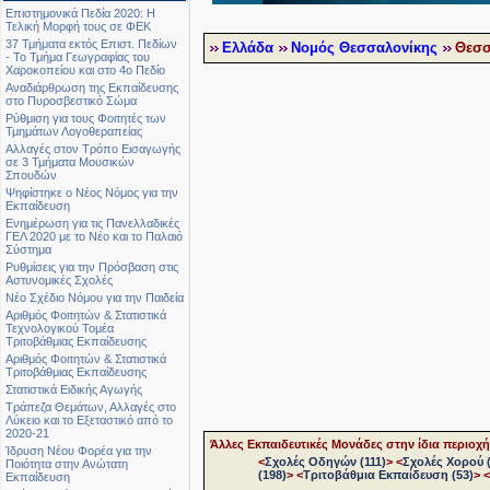
Επιστημονικά Πεδία 2020: Η
Τελική Μορφή τους σε ΦΕΚ
37 Τμήματα εκτός Επιστ. Πεδίων
Ελλάδα
Νομός Θεσσαλονίκης
Θεσσ
- Το Τμήμα Γεωγραφίας του
Χαροκοπείου και στο 4ο Πεδίο
Αναδιάρθρωση της Εκπαίδευσης
στο Πυροσβεστικό Σώμα
Ρύθμιση για τους Φοιτητές των
Τμημάτων Λογοθεραπείας
Αλλαγές στον Τρόπο Εισαγωγής
σε 3 Τμήματα Μουσικών
Σπουδών
Ψηφίστηκε ο Νέος Νόμος για την
Εκπαίδευση
Ενημέρωση για τις Πανελλαδικές
ΓΕΛ 2020 με το Νέο και το Παλαιό
Σύστημα
Ρυθμίσεις για την Πρόσβαση στις
Αστυνομικές Σχολές
Νέο Σχέδιο Νόμου για την Παιδεία
Αριθμός Φοιτητών & Στατιστικά
Τεχνολογικού Τομέα
Τριτοβάθμιας Εκπαίδευσης
Αριθμός Φοιτητών & Στατιστικά
Τριτοβάθμιας Εκπαίδευσης
Στατιστικά Ειδικής Αγωγής
Τράπεζα Θεμάτων, Αλλαγές στο
Λύκειο και το Εξεταστικό από το
2020-21
Άλλες Εκπαιδευτικές Μονάδες στην ίδια περιοχή
Ίδρυση Νέου Φορέα για την
<
Σχολές Οδηγών (111)
>
<
Σχολές Χορού (
Ποιότητα στην Ανώτατη
(198)
>
<
Τριτοβάθμια Εκπαίδευση (53)
>
<
Εκπαίδευση