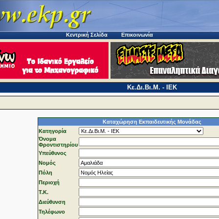
Κεντρική Σελίδα
Επικοινωνία
Κε.Δι.Βι.Μ. - ΙΕΚ
Καταχώρηση Εκπαιδευτικής Μονάδας
Κατηγορία
Όνομα
Φροντιστηρίου
Υπεύθυνος
Νομός
Πόλη
Περιοχή
T.K.
Διεύθυνση
Τηλέφωνo