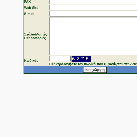
FAX
Web Site
Ε-mail
Σχόλια/Λοιπές
Πληροφορίες
Κωδικός
Πληκτρολογήστε τον κωδικό που εμφανίζεται στην ει