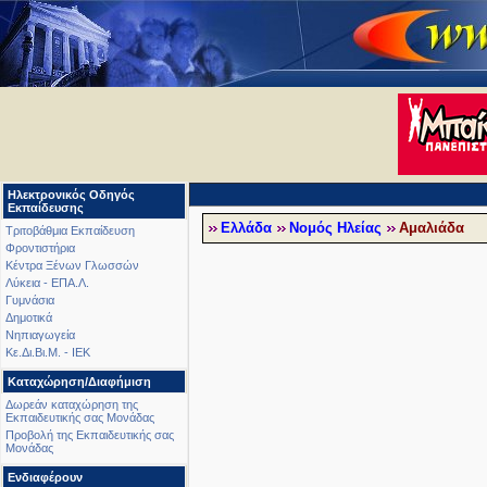
Ηλεκτρονικός Οδηγός
Εκπαίδευσης
Ελλάδα
Νομός Ηλείας
Αμαλιάδα
Τριτοβάθμια Εκπαίδευση
Φροντιστήρια
Κέντρα Ξένων Γλωσσών
Λύκεια - ΕΠΑ.Λ.
Γυμνάσια
Δημοτικά
Νηπιαγωγεία
Κε.Δι.Βι.Μ. - ΙΕΚ
Καταχώρηση/Διαφήμιση
Δωρεάν καταχώρηση της
Εκπαιδευτικής σας Μονάδας
Προβολή της Εκπαιδευτικής σας
Μονάδας
Ενδιαφέρουν