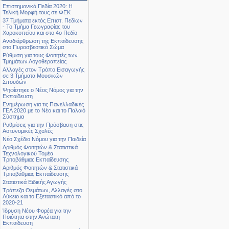
Επιστημονικά Πεδία 2020: Η
Τελική Μορφή τους σε ΦΕΚ
37 Τμήματα εκτός Επιστ. Πεδίων
- Το Τμήμα Γεωγραφίας του
Χαροκοπείου και στο 4ο Πεδίο
Αναδιάρθρωση της Εκπαίδευσης
στο Πυροσβεστικό Σώμα
Ρύθμιση για τους Φοιτητές των
Τμημάτων Λογοθεραπείας
Αλλαγές στον Τρόπο Εισαγωγής
σε 3 Τμήματα Μουσικών
Σπουδών
Ψηφίστηκε ο Νέος Νόμος για την
Εκπαίδευση
Ενημέρωση για τις Πανελλαδικές
ΓΕΛ 2020 με το Νέο και το Παλαιό
Σύστημα
Ρυθμίσεις για την Πρόσβαση στις
Αστυνομικές Σχολές
Νέο Σχέδιο Νόμου για την Παιδεία
Αριθμός Φοιτητών & Στατιστικά
Τεχνολογικού Τομέα
Τριτοβάθμιας Εκπαίδευσης
Αριθμός Φοιτητών & Στατιστικά
Τριτοβάθμιας Εκπαίδευσης
Στατιστικά Ειδικής Αγωγής
Τράπεζα Θεμάτων, Αλλαγές στο
Λύκειο και το Εξεταστικό από το
2020-21
Ίδρυση Νέου Φορέα για την
Ποιότητα στην Ανώτατη
Εκπαίδευση