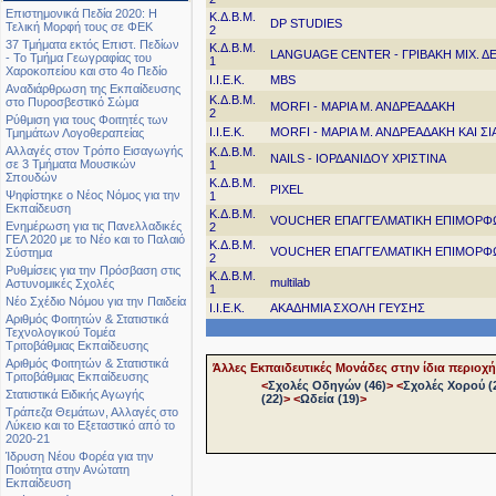
Επιστημονικά Πεδία 2020: Η
Κ.Δ.Β.Μ.
DP STUDIES
Τελική Μορφή τους σε ΦΕΚ
2
37 Τμήματα εκτός Επιστ. Πεδίων
Κ.Δ.Β.Μ.
LANGUAGE CENTER - ΓΡΙΒΑΚΗ ΜΙΧ. Δ
- Το Τμήμα Γεωγραφίας του
1
Χαροκοπείου και στο 4ο Πεδίο
Ι.Ι.Ε.Κ.
MBS
Αναδιάρθρωση της Εκπαίδευσης
Κ.Δ.Β.Μ.
στο Πυροσβεστικό Σώμα
MORFI - ΜΑΡΙΑ Μ. ΑΝΔΡΕΑΔΑΚΗ
2
Ρύθμιση για τους Φοιτητές των
Ι.Ι.Ε.Κ.
MORFI - ΜΑΡΙΑ Μ. ΑΝΔΡΕΑΔΑΚΗ ΚΑΙ ΣΙ
Τμημάτων Λογοθεραπείας
Αλλαγές στον Τρόπο Εισαγωγής
Κ.Δ.Β.Μ.
NAILS - ΙΟΡΔΑΝΙΔΟΥ ΧΡΙΣΤΙΝΑ
σε 3 Τμήματα Μουσικών
1
Σπουδών
Κ.Δ.Β.Μ.
PIXEL
Ψηφίστηκε ο Νέος Νόμος για την
1
Εκπαίδευση
Κ.Δ.Β.Μ.
VOUCHER ΕΠΑΓΓΕΛΜΑΤΙΚΗ ΕΠΙΜΟΡΦ
Ενημέρωση για τις Πανελλαδικές
2
ΓΕΛ 2020 με το Νέο και το Παλαιό
Κ.Δ.Β.Μ.
VOUCHER ΕΠΑΓΓΕΛΜΑΤΙΚΗ ΕΠΙΜΟΡΦ
Σύστημα
2
Ρυθμίσεις για την Πρόσβαση στις
Κ.Δ.Β.Μ.
multilab
Αστυνομικές Σχολές
1
Νέο Σχέδιο Νόμου για την Παιδεία
Ι.Ι.Ε.Κ.
ΑΚΑΔΗΜΙΑ ΣΧΟΛΗ ΓΕΥΣΗΣ
Αριθμός Φοιτητών & Στατιστικά
Τεχνολογικού Τομέα
Τριτοβάθμιας Εκπαίδευσης
Αριθμός Φοιτητών & Στατιστικά
Άλλες Εκπαιδευτικές Μονάδες στην ίδια περιοχή
Τριτοβάθμιας Εκπαίδευσης
<
Σχολές Οδηγών (46)
>
<
Σχολές Χορού (
Στατιστικά Ειδικής Αγωγής
(22)
>
<
Ωδεία (19)
>
Τράπεζα Θεμάτων, Αλλαγές στο
Λύκειο και το Εξεταστικό από το
2020-21
Ίδρυση Νέου Φορέα για την
Ποιότητα στην Ανώτατη
Εκπαίδευση