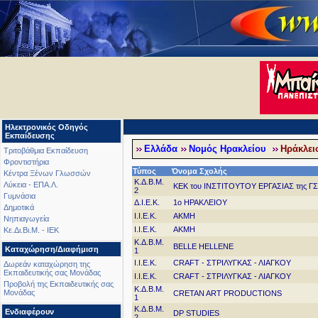
Ηλεκτρονικός Οδηγός
Εκπαίδευσης
Ελλάδα
Νομός Ηρακλείου
Ηράκλειο
Τριτοβάθμια Εκπαίδευση
Φροντιστήρια
Τύπος
Όνομα Σχολής
Κέντρα Ξένων Γλωσσών
Κ.Δ.Β.Μ.
Λύκεια - ΕΠΑ.Λ.
ΚΕΚ του ΙΝΣΤΙΤΟΥΤΟΥ ΕΡΓΑΣΙΑΣ της Γ
2
Γυμνάσια
Δ.Ι.Ε.Κ.
1ο ΗΡΑΚΛΕΙΟΥ
Δημοτικά
Ι.Ι.Ε.Κ.
AKMH
Νηπιαγωγεία
Ι.Ι.Ε.Κ.
AKMH
Κε.Δι.Βι.Μ. - ΙΕΚ
Κ.Δ.Β.Μ.
BELLE HELLENE
Καταχώρηση/Διαφήμιση
1
Ι.Ι.Ε.Κ.
CRAFT - ΣΤΡΙΛΥΓΚΑΣ - ΛΙΑΓΚΟΥ
Δωρεάν καταχώρηση της
Εκπαιδευτικής σας Μονάδας
Ι.Ι.Ε.Κ.
CRAFT - ΣΤΡΙΛΥΓΚΑΣ - ΛΙΑΓΚΟΥ
Προβολή της Εκπαιδευτικής σας
Κ.Δ.Β.Μ.
Μονάδας
CRETAN ART PRODUCTIONS
1
Κ.Δ.Β.Μ.
Ενδιαφέρουν
DP STUDIES
2