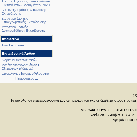
Τρόπος Εξέτασης Πανελλαδικώς
Εξεταζόμενων Μαθημάτων 2020
Δαπάνες Δημόσιας & Ιδιωτικής
Εκπαίδευσης
Στατιστικά Στοιχεία
Επαγγελματικής Εκπαίδευσης
Στατιστικά Γενικής
Δευτεροβάθμιας Εκπαίδευσης
Interactive
Τεστ Γνώσεων
Εκπαιδευτικά Άρθρα
Διορισμοί εκπαιδευτικών
Μελέτη Αποτελεσμάτων Γ.
Εξετάσεων (Λάρισας)
Ετυμολογία / Ιστορία /Φιλοσοφία
Περισσότερα ...
@1
Το σύνολο του περιεχομένου και των υπηρεσιών του ekp.gr διατίθεται στους επισκ
ΔΙΚΤΥΑΚΕΣ ΠΥΛΕΣ – ΠΑΡΑΓΩΓΗ ΛΟΓ
Υακίνθου 15, Αθήνα, 11364, 21
Αριθμός ΓΕΜΗ: 