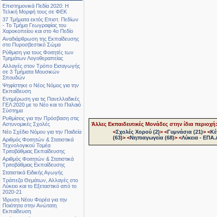
Επιστημονικά Πεδία 2020: Η
Τελική Μορφή τους σε ΦΕΚ
37 Τμήματα εκτός Επιστ. Πεδίων
- Το Τμήμα Γεωγραφίας του
Χαροκοπείου και στο 4ο Πεδίο
Αναδιάρθρωση της Εκπαίδευσης
στο Πυροσβεστικό Σώμα
Ρύθμιση για τους Φοιτητές των
Τμημάτων Λογοθεραπείας
Αλλαγές στον Τρόπο Εισαγωγής
σε 3 Τμήματα Μουσικών
Σπουδών
Ψηφίστηκε ο Νέος Νόμος για την
Εκπαίδευση
Ενημέρωση για τις Πανελλαδικές
ΓΕΛ 2020 με το Νέο και το Παλαιό
Σύστημα
Ρυθμίσεις για την Πρόσβαση στις
Αστυνομικές Σχολές
Άλλες Εκπαιδευτικές Μονάδες στην ίδια περιοχή
Νέο Σχέδιο Νόμου για την Παιδεία
<
Σχολές Χορού (2)
>
<
Γυμνάσια (21)
>
<
Κέ
(63)
>
<
Νηπιαγωγεία (68)
>
<
Λύκεια - ΕΠΑ.Λ
Αριθμός Φοιτητών & Στατιστικά
Τεχνολογικού Τομέα
Τριτοβάθμιας Εκπαίδευσης
Αριθμός Φοιτητών & Στατιστικά
Τριτοβάθμιας Εκπαίδευσης
Στατιστικά Ειδικής Αγωγής
Τράπεζα Θεμάτων, Αλλαγές στο
Λύκειο και το Εξεταστικό από το
2020-21
Ίδρυση Νέου Φορέα για την
Ποιότητα στην Ανώτατη
Εκπαίδευση