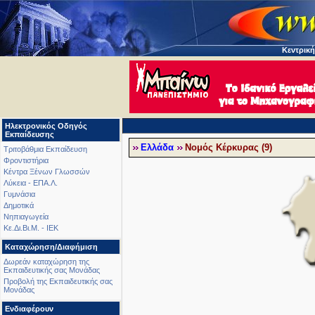
Κεντρική
Ηλεκτρονικός Οδηγός
Εκπαίδευσης
Ελλάδα
Νομός Κέρκυρας (9)
Τριτοβάθμια Εκπαίδευση
Φροντιστήρια
Κέντρα Ξένων Γλωσσών
Λύκεια - ΕΠΑ.Λ.
Γυμνάσια
Δημοτικά
Νηπιαγωγεία
Κε.Δι.Βι.Μ. - ΙΕΚ
Καταχώρηση/Διαφήμιση
Δωρεάν καταχώρηση της
Εκπαιδευτικής σας Μονάδας
Προβολή της Εκπαιδευτικής σας
Μονάδας
Ενδιαφέρουν