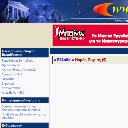
Κεντρική
Ηλεκτρονικός Οδηγός
Εκπαίδευσης
Ελλάδα
Νομός Πιερίας (9)
Τριτοβάθμια Εκπαίδευση
Φροντιστήρια
Κέντρα Ξένων Γλωσσών
Λύκεια - ΕΠΑ.Λ.
Γυμνάσια
Δημοτικά
Νηπιαγωγεία
Κε.Δι.Βι.Μ. - ΙΕΚ
Καταχώρηση/Διαφήμιση
Δωρεάν καταχώρηση της
Εκπαιδευτικής σας Μονάδας
Προβολή της Εκπαιδευτικής σας
Μονάδας
Ενδιαφέρουν