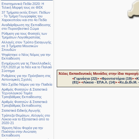
Επιστημονικά Πεδία 2020: Η
Τελική Μορφή τους σε ΦΕΚ
37 Τμήματα εκτός Επιστ. Πεδίων
- Το Τμήμα Γεωγραφίας του
Χαροκοπείου και στο 4ο Πεδίο
Αναδιάρθρωση της Εκπαίδευσης
στο Πυροσβεστικό Σώμα
Ρύθμιση για τους Φοιτητές των
Τμημάτων Λογοθεραπείας
Αλλαγές στον Τρόπο Εισαγωγής
σε 3 Τμήματα Μουσικών
Σπουδών
Ψηφίστηκε ο Νέος Νόμος για την
Εκπαίδευση
Ενημέρωση για τις Πανελλαδικές
ΓΕΛ 2020 με το Νέο και το Παλαιό
Σύστημα
Άλλες Εκπαιδευτικές Μονάδες στην ίδια περιοχή
Ρυθμίσεις για την Πρόσβαση στις
<
Γυμνάσια (22)
>
<
Φροντιστήρια (19)
>
<
Κ
Αστυνομικές Σχολές
(81)
>
<
Λύκεια - ΕΠΑ.Λ. (14)
>
<
Κε.Δι.Βι.Μ. 
Νέο Σχέδιο Νόμου για την Παιδεία
Αριθμός Φοιτητών & Στατιστικά
Τεχνολογικού Τομέα
Τριτοβάθμιας Εκπαίδευσης
Αριθμός Φοιτητών & Στατιστικά
Τριτοβάθμιας Εκπαίδευσης
Στατιστικά Ειδικής Αγωγής
Τράπεζα Θεμάτων, Αλλαγές στο
Λύκειο και το Εξεταστικό από το
2020-21
Ίδρυση Νέου Φορέα για την
Ποιότητα στην Ανώτατη
Εκπαίδευση