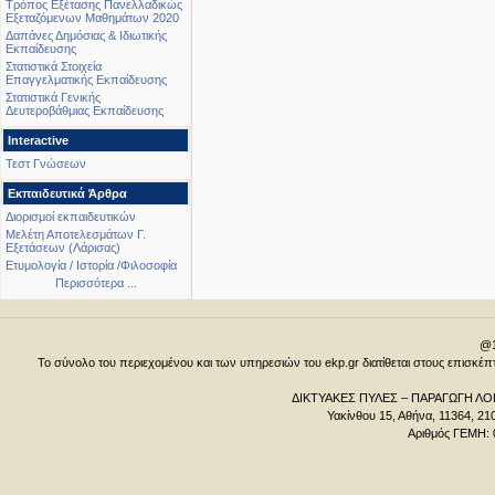
Τρόπος Εξέτασης Πανελλαδικώς
Εξεταζόμενων Μαθημάτων 2020
Δαπάνες Δημόσιας & Ιδιωτικής
Εκπαίδευσης
Στατιστικά Στοιχεία
Επαγγελματικής Εκπαίδευσης
Στατιστικά Γενικής
Δευτεροβάθμιας Εκπαίδευσης
Interactive
Τεστ Γνώσεων
Εκπαιδευτικά Άρθρα
Διορισμοί εκπαιδευτικών
Μελέτη Αποτελεσμάτων Γ.
Εξετάσεων (Λάρισας)
Ετυμολογία / Ιστορία /Φιλοσοφία
Περισσότερα ...
@1
Το σύνολο του περιεχομένου και των υπηρεσιών του ekp.gr διατίθεται στους επισκ
ΔΙΚΤΥΑΚΕΣ ΠΥΛΕΣ – ΠΑΡΑΓΩΓΗ ΛΟΓ
Υακίνθου 15, Αθήνα, 11364, 21
Αριθμός ΓΕΜΗ: 