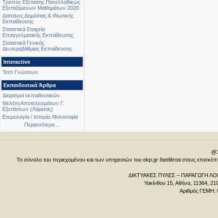
Τρόπος Εξέτασης Πανελλαδικώς
Εξεταζόμενων Μαθημάτων 2020
Δαπάνες Δημόσιας & Ιδιωτικής
Εκπαίδευσης
Στατιστικά Στοιχεία
Επαγγελματικής Εκπαίδευσης
Στατιστικά Γενικής
Δευτεροβάθμιας Εκπαίδευσης
Interactive
Τεστ Γνώσεων
Εκπαιδευτικά Άρθρα
Διορισμοί εκπαιδευτικών
Μελέτη Αποτελεσμάτων Γ.
Εξετάσεων (Λάρισας)
Ετυμολογία / Ιστορία /Φιλοσοφία
Περισσότερα ...
@1
Το σύνολο του περιεχομένου και των υπηρεσιών του ekp.gr διατίθεται στους επισκ
ΔΙΚΤΥΑΚΕΣ ΠΥΛΕΣ – ΠΑΡΑΓΩΓΗ ΛΟΓ
Υακίνθου 15, Αθήνα, 11364, 21
Αριθμός ΓΕΜΗ: 