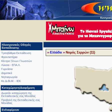
Κεντρική
Ηλεκτρονικός Οδηγός
Εκπαίδευσης
Ελλάδα
Νομός Σερρών (11)
Τριτοβάθμια Εκπαίδευση
Φροντιστήρια
Κέντρα Ξένων Γλωσσών
Λύκεια - ΕΠΑ.Λ.
Γυμνάσια
Δημοτικά
Νηπιαγωγεία
Κε.Δι.Βι.Μ. - ΙΕΚ
Καταχώρηση/Διαφήμιση
Δωρεάν καταχώρηση της
Εκπαιδευτικής σας Μονάδας
Προβολή της Εκπαιδευτικής σας
Μονάδας
Ενδιαφέρουν