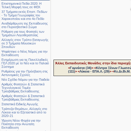
Επιστημονικά Πεδία 2020: Η
Τελική Μορφή τους σε ΦΕΚ
37 Τμήματα εκτός Επιστ. Πεδίων
- Το Τμήμα Γεωγραφίας του
Χαροκοπείου και στο 4ο Πεδίο
Αναδιάρθρωση της Εκπαίδευσης
στο Πυροσβεστικό Σώμα
Ρύθμιση για τους Φοιτητές των
Τμημάτων Λογοθεραπείας
Αλλαγές στον Τρόπο Εισαγωγής
σε 3 Τμήματα Μουσικών
Σπουδών
Ψηφίστηκε ο Νέος Νόμος για την
Εκπαίδευση
Ενημέρωση για τις Πανελλαδικές
ΓΕΛ 2020 με το Νέο και το Παλαιό
Άλλες Εκπαιδευτικές Μονάδες στην ίδια περιοχή
Σύστημα
<
Γυμνάσια (34)
>
<
Κέντρα Ξένων Γλωσσώ
Ρυθμίσεις για την Πρόσβαση στις
(111)
>
<
Λύκεια - ΕΠΑ.Λ. (29)
>
<
Κε.Δι.Βι.Μ. 
Αστυνομικές Σχολές
Νέο Σχέδιο Νόμου για την Παιδεία
Αριθμός Φοιτητών & Στατιστικά
Τεχνολογικού Τομέα
Τριτοβάθμιας Εκπαίδευσης
Αριθμός Φοιτητών & Στατιστικά
Τριτοβάθμιας Εκπαίδευσης
Στατιστικά Ειδικής Αγωγής
Τράπεζα Θεμάτων, Αλλαγές στο
Λύκειο και το Εξεταστικό από το
2020-21
Ίδρυση Νέου Φορέα για την
Ποιότητα στην Ανώτατη
Εκπαίδευση