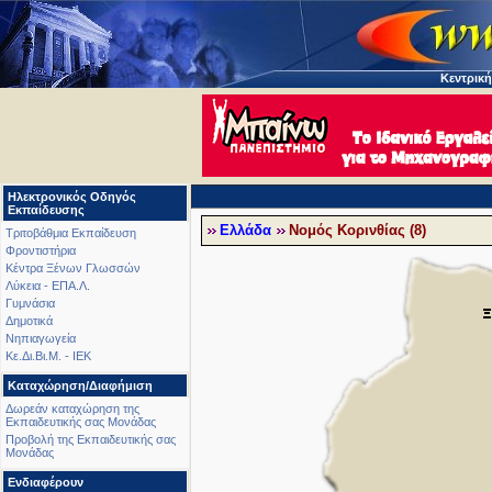
Κεντρική
Ηλεκτρονικός Οδηγός
Εκπαίδευσης
Ελλάδα
Νομός Κορινθίας (8)
Τριτοβάθμια Εκπαίδευση
Φροντιστήρια
Κέντρα Ξένων Γλωσσών
Λύκεια - ΕΠΑ.Λ.
Γυμνάσια
Δημοτικά
Νηπιαγωγεία
Κε.Δι.Βι.Μ. - ΙΕΚ
Καταχώρηση/Διαφήμιση
Δωρεάν καταχώρηση της
Εκπαιδευτικής σας Μονάδας
Προβολή της Εκπαιδευτικής σας
Μονάδας
Ενδιαφέρουν