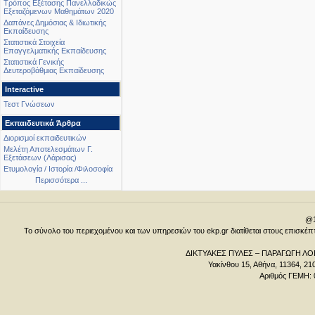
Τρόπος Εξέτασης Πανελλαδικώς
Εξεταζόμενων Μαθημάτων 2020
Δαπάνες Δημόσιας & Ιδιωτικής
Εκπαίδευσης
Στατιστικά Στοιχεία
Επαγγελματικής Εκπαίδευσης
Στατιστικά Γενικής
Δευτεροβάθμιας Εκπαίδευσης
Interactive
Τεστ Γνώσεων
Εκπαιδευτικά Άρθρα
Διορισμοί εκπαιδευτικών
Μελέτη Αποτελεσμάτων Γ.
Εξετάσεων (Λάρισας)
Ετυμολογία / Ιστορία /Φιλοσοφία
Περισσότερα ...
@1
Το σύνολο του περιεχομένου και των υπηρεσιών του ekp.gr διατίθεται στους επισκ
ΔΙΚΤΥΑΚΕΣ ΠΥΛΕΣ – ΠΑΡΑΓΩΓΗ ΛΟΓ
Υακίνθου 15, Αθήνα, 11364, 21
Αριθμός ΓΕΜΗ: 