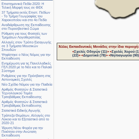
Επιστημονικά Πεδία 2020: Η
Τελική Μορφή τους σε ΦΕΚ
37 Τμήματα εκτός Επιστ. Πεδίων
- Το Τμήμα Γεωγραφίας του
Χαροκοπείου και στο 4ο Πεδίο
Αναδιάρθρωση της Εκπαίδευσης
στο Πυροσβεστικό Σώμα
Ρύθμιση για τους Φοιτητές των
Τμημάτων Λογοθεραπείας
Αλλαγές στον Τρόπο Εισαγωγής
σε 3 Τμήματα Μουσικών
Άλλες Εκπαιδευτικές Μονάδες στην ίδια περιοχή
Σπουδών
<
Σχολές Οδηγών (11)
>
<
Σχολές Χορού (1
Ψηφίστηκε ο Νέος Νόμος για την
(22)
>
<
Δημοτικά (78)
>
<
Νηπιαγωγεία (90)
Εκπαίδευση
Ενημέρωση για τις Πανελλαδικές
ΓΕΛ 2020 με το Νέο και το Παλαιό
Σύστημα
Ρυθμίσεις για την Πρόσβαση στις
Αστυνομικές Σχολές
Νέο Σχέδιο Νόμου για την Παιδεία
Αριθμός Φοιτητών & Στατιστικά
Τεχνολογικού Τομέα
Τριτοβάθμιας Εκπαίδευσης
Αριθμός Φοιτητών & Στατιστικά
Τριτοβάθμιας Εκπαίδευσης
Στατιστικά Ειδικής Αγωγής
Τράπεζα Θεμάτων, Αλλαγές στο
Λύκειο και το Εξεταστικό από το
2020-21
Ίδρυση Νέου Φορέα για την
Ποιότητα στην Ανώτατη
Εκπαίδευση