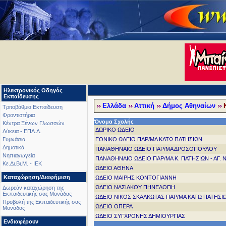
Ηλεκτρονικός Οδηγός
Εκπαίδευσης
Ελλάδα
Αττική
Δήμος Αθηναίων
Τριτοβάθμια Εκπαίδευση
Φροντιστήρια
Όνομα Σχολής
Κέντρα Ξένων Γλωσσών
ΔΩΡΙΚΟ ΩΔΕΙΟ
Λύκεια - ΕΠΑ.Λ.
ΕΘΝΙΚΟ ΩΔΕΙΟ ΠΑΡ/ΜΑ ΚΑΤΩ ΠΑΤΗΣΙΩΝ
Γυμνάσια
Δημοτικά
ΠΑΝΑΘΗΝΑΙΟ ΩΔΕΙΟ ΠΑΡ/ΜΑ ΔΡΟΣΟΠΟΥΛΟΥ
Νηπιαγωγεία
ΠΑΝΑΘΗΝΑΙΟ ΩΔΕΙΟ ΠΑΡ/ΜΑ Κ. ΠΑΤΗΣΙΩΝ - ΑΓ.
Κε.Δι.Βι.Μ. - ΙΕΚ
ΩΔΕΙΟ ΑΘΗΝΑ
Καταχώρηση/Διαφήμιση
ΩΔΕΙΟ ΜΑΙΡΗΣ ΚΟΝΤΟΓΙΑΝΝΗ
ΩΔΕΙΟ ΝΑΣΙΑΚΟΥ ΠΗΝΕΛΟΠΗ
Δωρεάν καταχώρηση της
Εκπαιδευτικής σας Μονάδας
ΩΔΕΙΟ ΝΙΚΟΣ ΣΚΑΛΚΩΤΑΣ ΠΑΡ/ΜΑ ΚΑΤΩ ΠΑΤΗΣΙ
Προβολή της Εκπαιδευτικής σας
ΩΔΕΙΟ ΟΠΕΡΑ
Μονάδας
ΩΔΕΙΟ ΣΥΓΧΡΟΝΗΣ ΔΗΜΙΟΥΡΓΙΑΣ
Ενδιαφέρουν