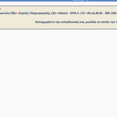
:
ωσσών (35)
>
<
Σχολές Πληροφορικής (3)
>
<
Λύκεια - ΕΠΑ.Λ. (7)
>
<
Κε.Δι.Βι.Μ. - ΙΕΚ (18)
Καταχωρήστε την εκπαιδευτική σας μονάδα σε αυτήν την 