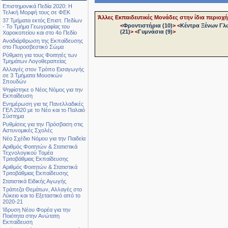
Επιστημονικά Πεδία 2020: Η
Τελική Μορφή τους σε ΦΕΚ
Άλλες Εκπαιδευτικές Μονάδες στην ίδια περιοχή
37 Τμήματα εκτός Επιστ. Πεδίων
<
Φροντιστήρια (10)
>
<
Κέντρα Ξένων Γλ
- Το Τμήμα Γεωγραφίας του
(21)
>
<
Γυμνάσια (9)
>
Χαροκοπείου και στο 4ο Πεδίο
Αναδιάρθρωση της Εκπαίδευσης
στο Πυροσβεστικό Σώμα
Ρύθμιση για τους Φοιτητές των
Τμημάτων Λογοθεραπείας
Αλλαγές στον Τρόπο Εισαγωγής
σε 3 Τμήματα Μουσικών
Σπουδών
Ψηφίστηκε ο Νέος Νόμος για την
Εκπαίδευση
Ενημέρωση για τις Πανελλαδικές
ΓΕΛ 2020 με το Νέο και το Παλαιό
Σύστημα
Ρυθμίσεις για την Πρόσβαση στις
Αστυνομικές Σχολές
Νέο Σχέδιο Νόμου για την Παιδεία
Αριθμός Φοιτητών & Στατιστικά
Τεχνολογικού Τομέα
Τριτοβάθμιας Εκπαίδευσης
Αριθμός Φοιτητών & Στατιστικά
Τριτοβάθμιας Εκπαίδευσης
Στατιστικά Ειδικής Αγωγής
Τράπεζα Θεμάτων, Αλλαγές στο
Λύκειο και το Εξεταστικό από το
2020-21
Ίδρυση Νέου Φορέα για την
Ποιότητα στην Ανώτατη
Εκπαίδευση