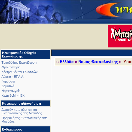
Ηλεκτρονικός Οδηγός
Εκπαίδευσης
Ελλάδα
Νομός Θεσσαλονίκης
Ύπαι
Τριτοβάθμια Εκπαίδευση
Φροντιστήρια
Κέντρα Ξένων Γλωσσών
Λύκεια - ΕΠΑ.Λ.
Γυμνάσια
Δημοτικά
Νηπιαγωγεία
Κε.Δι.Βι.Μ. - ΙΕΚ
Καταχώρηση/Διαφήμιση
Δωρεάν καταχώρηση της
Εκπαιδευτικής σας Μονάδας
Προβολή της Εκπαιδευτικής σας
Μονάδας
Ενδιαφέρουν