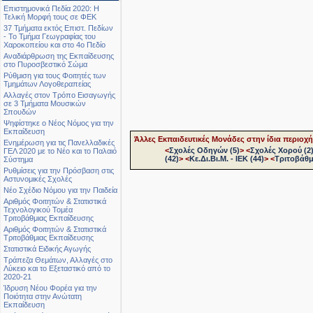
Επιστημονικά Πεδία 2020: Η
Τελική Μορφή τους σε ΦΕΚ
37 Τμήματα εκτός Επιστ. Πεδίων
- Το Τμήμα Γεωγραφίας του
Χαροκοπείου και στο 4ο Πεδίο
Αναδιάρθρωση της Εκπαίδευσης
στο Πυροσβεστικό Σώμα
Ρύθμιση για τους Φοιτητές των
Τμημάτων Λογοθεραπείας
Αλλαγές στον Τρόπο Εισαγωγής
σε 3 Τμήματα Μουσικών
Σπουδών
Ψηφίστηκε ο Νέος Νόμος για την
Εκπαίδευση
Άλλες Εκπαιδευτικές Μονάδες στην ίδια περιοχή
Ενημέρωση για τις Πανελλαδικές
<
Σχολές Οδηγών (5)
>
<
Σχολές Χορού (2
ΓΕΛ 2020 με το Νέο και το Παλαιό
(42)
>
<
Κε.Δι.Βι.Μ. - ΙΕΚ (44)
>
<
Τριτοβάθμ
Σύστημα
Ρυθμίσεις για την Πρόσβαση στις
Αστυνομικές Σχολές
Νέο Σχέδιο Νόμου για την Παιδεία
Αριθμός Φοιτητών & Στατιστικά
Τεχνολογικού Τομέα
Τριτοβάθμιας Εκπαίδευσης
Αριθμός Φοιτητών & Στατιστικά
Τριτοβάθμιας Εκπαίδευσης
Στατιστικά Ειδικής Αγωγής
Τράπεζα Θεμάτων, Αλλαγές στο
Λύκειο και το Εξεταστικό από το
2020-21
Ίδρυση Νέου Φορέα για την
Ποιότητα στην Ανώτατη
Εκπαίδευση