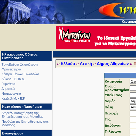
Κεντρική
Ηλεκτρονικός Οδηγός
Εκπαίδευσης
Ελλάδα
Αττική
Δήμος Αθηναίων
Π
Τριτοβάθμια Εκπαίδευση
Φροντιστήρια
Κέντρα Ξένων Γλωσσών
Λύκεια - ΕΠΑ.Λ.
Κατηγορία
Γυμνάσια
Όνομα
Δημοτικά
Φροντιστηρίου
Νηπιαγωγεία
Υπεύθυνος
Κε.Δι.Βι.Μ. - ΙΕΚ
Νομός
Καταχώρηση/Διαφήμιση
Πόλη
Δωρεάν καταχώρηση της
Περιοχή
Εκπαιδευτικής σας Μονάδας
T.K.
Προβολή της Εκπαιδευτικής σας
Μονάδας
Διεύθυνση
Τηλέφωνo
Ενδιαφέρουν