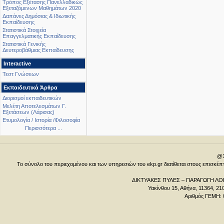
Τρόπος Εξέτασης Πανελλαδικώς
Εξεταζόμενων Μαθημάτων 2020
Δαπάνες Δημόσιας & Ιδιωτικής
Εκπαίδευσης
Στατιστικά Στοιχεία
Επαγγελματικής Εκπαίδευσης
Στατιστικά Γενικής
Δευτεροβάθμιας Εκπαίδευσης
Interactive
Τεστ Γνώσεων
Εκπαιδευτικά Άρθρα
Διορισμοί εκπαιδευτικών
Μελέτη Αποτελεσμάτων Γ.
Εξετάσεων (Λάρισας)
Ετυμολογία / Ιστορία /Φιλοσοφία
Περισσότερα ...
@1
Το σύνολο του περιεχομένου και των υπηρεσιών του ekp.gr διατίθεται στους επισκ
ΔΙΚΤΥΑΚΕΣ ΠΥΛΕΣ – ΠΑΡΑΓΩΓΗ ΛΟΓ
Υακίνθου 15, Αθήνα, 11364, 21
Αριθμός ΓΕΜΗ: 