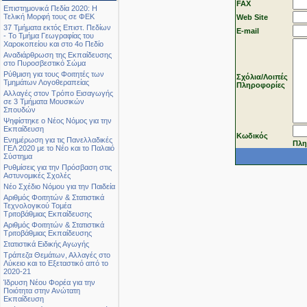
FAX
Επιστημονικά Πεδία 2020: Η
Τελική Μορφή τους σε ΦΕΚ
Web Site
37 Τμήματα εκτός Επιστ. Πεδίων
Ε-mail
- Το Τμήμα Γεωγραφίας του
Χαροκοπείου και στο 4ο Πεδίο
Αναδιάρθρωση της Εκπαίδευσης
στο Πυροσβεστικό Σώμα
Ρύθμιση για τους Φοιτητές των
Σχόλια/Λοιπές
Τμημάτων Λογοθεραπείας
Πληροφορίες
Αλλαγές στον Τρόπο Εισαγωγής
σε 3 Τμήματα Μουσικών
Σπουδών
Ψηφίστηκε ο Νέος Νόμος για την
Εκπαίδευση
Κωδικός
Ενημέρωση για τις Πανελλαδικές
Πλη
ΓΕΛ 2020 με το Νέο και το Παλαιό
Σύστημα
Ρυθμίσεις για την Πρόσβαση στις
Αστυνομικές Σχολές
Νέο Σχέδιο Νόμου για την Παιδεία
Αριθμός Φοιτητών & Στατιστικά
Τεχνολογικού Τομέα
Τριτοβάθμιας Εκπαίδευσης
Αριθμός Φοιτητών & Στατιστικά
Τριτοβάθμιας Εκπαίδευσης
Στατιστικά Ειδικής Αγωγής
Τράπεζα Θεμάτων, Αλλαγές στο
Λύκειο και το Εξεταστικό από το
2020-21
Ίδρυση Νέου Φορέα για την
Ποιότητα στην Ανώτατη
Εκπαίδευση