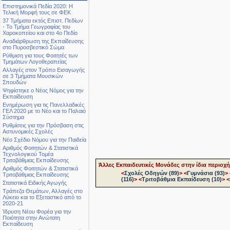
Επιστημονικά Πεδία 2020: Η
Τελική Μορφή τους σε ΦΕΚ
37 Τμήματα εκτός Επιστ. Πεδίων
- Το Τμήμα Γεωγραφίας του
Χαροκοπείου και στο 4ο Πεδίο
Αναδιάρθρωση της Εκπαίδευσης
στο Πυροσβεστικό Σώμα
Ρύθμιση για τους Φοιτητές των
Τμημάτων Λογοθεραπείας
Αλλαγές στον Τρόπο Εισαγωγής
σε 3 Τμήματα Μουσικών
Σπουδών
Ψηφίστηκε ο Νέος Νόμος για την
Εκπαίδευση
Ενημέρωση για τις Πανελλαδικές
ΓΕΛ 2020 με το Νέο και το Παλαιό
Σύστημα
Ρυθμίσεις για την Πρόσβαση στις
Αστυνομικές Σχολές
Νέο Σχέδιο Νόμου για την Παιδεία
Αριθμός Φοιτητών & Στατιστικά
Τεχνολογικού Τομέα
Τριτοβάθμιας Εκπαίδευσης
Άλλες Εκπαιδευτικές Μονάδες στην ίδια περιοχή
Αριθμός Φοιτητών & Στατιστικά
<
Σχολές Οδηγών (89)
>
<
Γυμνάσια (93)
>
Τριτοβάθμιας Εκπαίδευσης
(116)
>
<
Τριτοβάθμια Εκπαίδευση (10)
>
<
Στατιστικά Ειδικής Αγωγής
Τράπεζα Θεμάτων, Αλλαγές στο
Λύκειο και το Εξεταστικό από το
2020-21
Ίδρυση Νέου Φορέα για την
Ποιότητα στην Ανώτατη
Εκπαίδευση