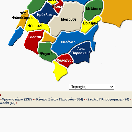
:
<
Φροντιστήρια (237)
>
<
Κέντρα Ξένων Γλωσσών (384)
>
<
Σχολές Πληροφορικής (74)
>
Ωδεία (66)
>