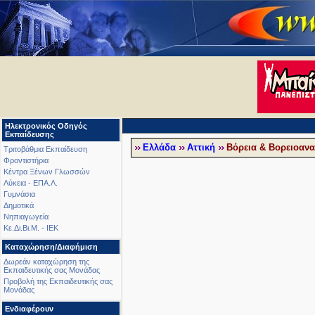
Ηλεκτρονικός Οδηγός
Εκπαίδευσης
Ελλάδα
Αττική
Βόρεια & Βορειοανα
Τριτοβάθμια Εκπαίδευση
Φροντιστήρια
Κέντρα Ξένων Γλωσσών
Λύκεια - ΕΠΑ.Λ.
Γυμνάσια
Δημοτικά
Νηπιαγωγεία
Κε.Δι.Βι.Μ. - ΙΕΚ
Καταχώρηση/Διαφήμιση
Δωρεάν καταχώρηση της
Εκπαιδευτικής σας Μονάδας
Προβολή της Εκπαιδευτικής σας
Μονάδας
Ενδιαφέρουν