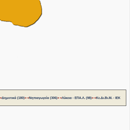
<
Δημοτικά (180)
>
<
Νηπιαγωγεία (306)
>
<
Λύκεια - ΕΠΑ.Λ. (98)
>
<
Κε.Δι.Βι.Μ. - ΙΕΚ