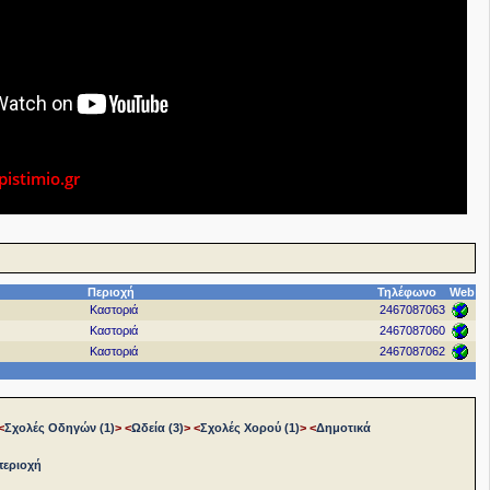
stimio.gr
Περιοχή
Τηλέφωνο
Web
Καστοριά
2467087063
Καστοριά
2467087060
Καστοριά
2467087062
<
Σχολές Οδηγών (1)
>
<
Ωδεία (3)
>
<
Σχολές Χορού (1)
>
<
Δημοτικά
περιοχή