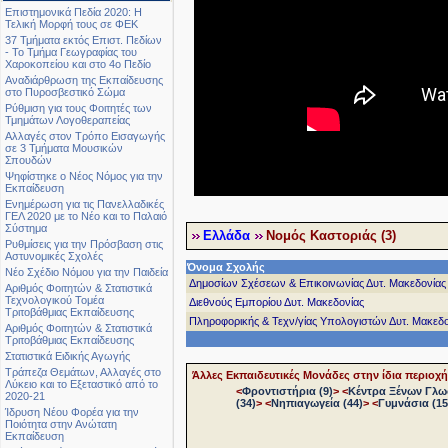
Επιστημονικά Πεδία 2020: Η
Τελική Μορφή τους σε ΦΕΚ
37 Τμήματα εκτός Επιστ. Πεδίων
- Το Τμήμα Γεωγραφίας του
Χαροκοπείου και στο 4ο Πεδίο
Αναδιάρθρωση της Εκπαίδευσης
στο Πυροσβεστικό Σώμα
Ρύθμιση για τους Φοιτητές των
Τμημάτων Λογοθεραπείας
Αλλαγές στον Τρόπο Εισαγωγής
σε 3 Τμήματα Μουσικών
Σπουδών
Ψηφίστηκε ο Νέος Νόμος για την
Εκπαίδευση
Ενημέρωση για τις Πανελλαδικές
ΓΕΛ 2020 με το Νέο και το Παλαιό
Σύστημα
Ελλάδα
Νομός Καστοριάς (3)
Ρυθμίσεις για την Πρόσβαση στις
Αστυνομικές Σχολές
Όνομα Σχολής
Νέο Σχέδιο Νόμου για την Παιδεία
Δημοσίων Σχέσεων & Επικοινωνίας Δυτ. Μακεδονίας
Αριθμός Φοιτητών & Στατιστικά
Τεχνολογικού Τομέα
Διεθνούς Εμπορίου Δυτ. Μακεδονίας
Τριτοβάθμιας Εκπαίδευσης
Πληροφορικής & Τεχν/γίας Υπολογιστών Δυτ. Μακεδο
Αριθμός Φοιτητών & Στατιστικά
Τριτοβάθμιας Εκπαίδευσης
Στατιστικά Ειδικής Αγωγής
Τράπεζα Θεμάτων, Αλλαγές στο
Άλλες Εκπαιδευτικές Μονάδες στην ίδια περιοχή
Λύκειο και το Εξεταστικό από το
<
Φροντιστήρια (9)
>
<
Κέντρα Ξένων Γλω
2020-21
(34)
>
<
Νηπιαγωγεία (44)
>
<
Γυμνάσια (15
Ίδρυση Νέου Φορέα για την
Ποιότητα στην Ανώτατη
Εκπαίδευση