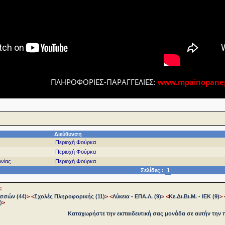
ΠΛΗΡΟΦΟΡΙΕΣ-ΠΑΡΑΓΓΕΛΙΕΣ:
www.mpainopanepi
Διεύθυνση
Περιοχή Φούρκα
Περιοχή Φούρκα
νίας
Περιοχή Φούρκα
Σελίδες :
1
:
σσών (44)
>
<
Σχολές Πληροφορικής (11)
>
<
Λύκεια - ΕΠΑ.Λ. (9)
>
<
Κε.Δι.Βι.Μ. - ΙΕΚ (9)
>
)
>
Καταχωρήστε την εκπαιδευτική σας μονάδα σε αυτήν την 