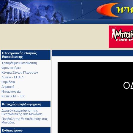
Ηλεκτρονικός Οδηγός
Εκπαίδευσης
Τριτοβάθμια Εκπαίδευση
Φροντιστήρια
Κέντρα Ξένων Γλωσσών
Λύκεια - ΕΠΑ.Λ.
Ο
Γυμνάσια
Δημοτικά
Νηπιαγωγεία
Κε.Δι.Βι.Μ. - ΙΕΚ
Καταχώρηση/Διαφήμιση
Δωρεάν καταχώρηση της
Εκπαιδευτικής σας Μονάδας
Προβολή της Εκπαιδευτικής σας
Μονάδας
Ενδιαφέρουν