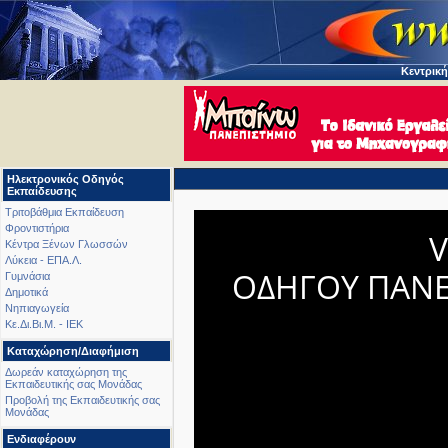
Κεντρική
Ηλεκτρονικός Οδηγός
Εκπαίδευσης
Τριτοβάθμια Εκπαίδευση
Φροντιστήρια
V
Κέντρα Ξένων Γλωσσών
Λύκεια - ΕΠΑ.Λ.
ΟΔΗΓΟΥ ΠΑΝ
Γυμνάσια
Δημοτικά
Νηπιαγωγεία
Κε.Δι.Βι.Μ. - ΙΕΚ
Καταχώρηση/Διαφήμιση
Δωρεάν καταχώρηση της
Εκπαιδευτικής σας Μονάδας
Προβολή της Εκπαιδευτικής σας
Μονάδας
Ενδιαφέρουν