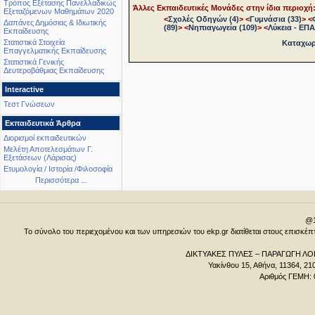
Τρόπος Εξέτασης Πανελλαδικώς
Άλλες Εκπαιδευτικές Μονάδες στην ίδια περιοχή
Εξεταζόμενων Μαθημάτων 2020
<
Σχολές Οδηγών (4)
>
<
Γυμνάσια (33)
>
<
Δαπάνες Δημόσιας & Ιδιωτικής
(89)
>
<
Νηπιαγωγεία (109)
>
<
Λύκεια - ΕΠΑ.
Εκπαίδευσης
Στατιστικά Στοιχεία
Καταχωρή
Επαγγελματικής Εκπαίδευσης
Στατιστικά Γενικής
Δευτεροβάθμιας Εκπαίδευσης
Interactive
Τεστ Γνώσεων
Εκπαιδευτικά Άρθρα
Διορισμοί εκπαιδευτικών
Μελέτη Αποτελεσμάτων Γ.
Εξετάσεων (Λάρισας)
Ετυμολογία / Ιστορία /Φιλοσοφία
Περισσότερα ...
@1
Το σύνολο του περιεχομένου και των υπηρεσιών του ekp.gr διατίθεται στους επισκ
ΔΙΚΤΥΑΚΕΣ ΠΥΛΕΣ – ΠΑΡΑΓΩΓΗ ΛΟΓ
Υακίνθου 15, Αθήνα, 11364, 21
Αριθμός ΓΕΜΗ: 