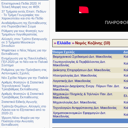
Επιστημονικά Πεδία 2020: Η
Τελική Μορφή τους σε ΦΕΚ
37 Τμήματα εκτός Επιστ. Πεδίων
- Το Τμήμα Γεωγραφίας του
Χαροκοπείου και στο 4ο Πεδίο
ΠΛΗΡΟΦΟΡΙ
Αναδιάρθρωση της Εκπαίδευσης
στο Πυροσβεστικό Σώμα
Ρύθμιση για τους Φοιτητές των
Τμημάτων Λογοθεραπείας
Αλλαγές στον Τρόπο Εισαγωγής
σε 3 Τμήματα Μουσικών
Ελλάδα
Νομός Κοζάνης (10)
Σπουδών
Ψηφίστηκε ο Νέος Νόμος για την
Όνομα Σχολής
Δι
Εκπαίδευση
Βιομηχανικού Σχεδιασμού Δυτ. Μακεδονίας
Κο
Ενημέρωση για τις Πανελλαδικές
Γεωτεχνολογίας & Περιβάλλοντος Δυτ.
ΓΕΛ 2020 με το Νέο και το Παλαιό
Κο
Μακεδονίας
Σύστημα
Ρυθμίσεις για την Πρόσβαση στις
Διοίκησης Επιχειρήσεων Δυτ. Μακεδονίας
Κο
Αστυνομικές Σχολές
Ηλεκτρολογίας Δυτ. Μακεδονίας
Κο
Νέο Σχέδιο Νόμου για την Παιδεία
Λογιστικής Δυτ. Μακεδονίας
Κο
Αριθμός Φοιτητών & Στατιστικά
Τεχνολογικού Τομέα
Μηχανικών Διαχείρισης Ενεργ. Πόρων Παν. Δυτ.
Κα
Τριτοβάθμιας Εκπαίδευσης
Μακεδονίας
Αριθμός Φοιτητών & Στατιστικά
Μηχανικών Πληρ/κής & Τηλ/νιών Παν. Δυτ.
Ελ
Τριτοβάθμιας Εκπαίδευσης
Μακεδονίας
Στατιστικά Ειδικής Αγωγής
Μηχανολογίας Δυτ. Μακεδονίας
Κο
Τράπεζα Θεμάτων, Αλλαγές στο
Τεχνολογιών Αντιρρύπανσης Δυτ. Μακεδονίας
Κο
Λύκειο και το Εξεταστικό από το
Χρηματοοικονομικών Εφαρμογών Δυτ.
2020-21
Κο
Μακεδονίας
Ίδρυση Νέου Φορέα για την
Ποιότητα στην Ανώτατη
Εκπαίδευση