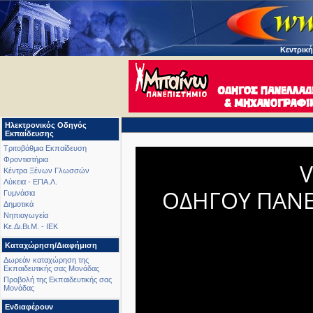
Κεντρική
Ηλεκτρονικός Οδηγός
Εκπαίδευσης
Τριτοβάθμια Εκπαίδευση
Φροντιστήρια
V
Κέντρα Ξένων Γλωσσών
Λύκεια - ΕΠΑ.Λ.
ΟΔΗΓΟΥ ΠΑΝ
Γυμνάσια
Δημοτικά
Νηπιαγωγεία
Κε.Δι.Βι.Μ. - ΙΕΚ
Καταχώρηση/Διαφήμιση
Δωρεάν καταχώρηση της
Εκπαιδευτικής σας Μονάδας
Προβολή της Εκπαιδευτικής σας
Μονάδας
Ενδιαφέρουν