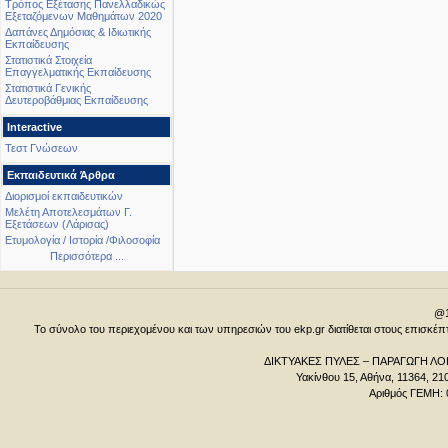
Τρόπος Εξέτασης Πανελλαδικώς
Εξεταζόμενων Μαθημάτων 2020
Δαπάνες Δημόσιας & Ιδιωτικής
Εκπαίδευσης
Στατιστικά Στοιχεία
Επαγγελματικής Εκπαίδευσης
Στατιστικά Γενικής
Δευτεροβάθμιας Εκπαίδευσης
Interactive
Τεστ Γνώσεων
Εκπαιδευτικά Άρθρα
Διορισμοί εκπαιδευτικών
Μελέτη Αποτελεσμάτων Γ.
Εξετάσεων (Λάρισας)
Ετυμολογία / Ιστορία /Φιλοσοφία
Περισσότερα ...
@1
Το σύνολο του περιεχομένου και των υπηρεσιών του ekp.gr διατίθεται στους επισκ
ΔΙΚΤΥΑΚΕΣ ΠΥΛΕΣ – ΠΑΡΑΓΩΓΗ ΛΟΓ
Υακίνθου 15, Αθήνα, 11364, 21
Αριθμός ΓΕΜΗ: 