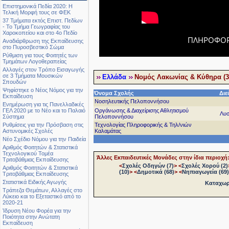
Επιστημονικά Πεδία 2020: Η
Τελική Μορφή τους σε ΦΕΚ
37 Τμήματα εκτός Επιστ. Πεδίων
- Το Τμήμα Γεωγραφίας του
Χαροκοπείου και στο 4ο Πεδίο
ΠΛΗΡΟΦΟΡΙ
Αναδιάρθρωση της Εκπαίδευσης
στο Πυροσβεστικό Σώμα
Ρύθμιση για τους Φοιτητές των
Τμημάτων Λογοθεραπείας
Αλλαγές στον Τρόπο Εισαγωγής
σε 3 Τμήματα Μουσικών
Ελλάδα
Νομός Λακωνίας & Κύθηρα (3
Σπουδών
Ψηφίστηκε ο Νέος Νόμος για την
Όνομα Σχολής
Διε
Εκπαίδευση
Νοσηλευτικής Πελοποννήσου
Ενημέρωση για τις Πανελλαδικές
Οργάνωσης & Διαχείρισης Αθλητισμού
ΓΕΛ 2020 με το Νέο και το Παλαιό
Λυσ
Πελοποννήσου
Σύστημα
Τεχνολογίας Πληροφορικής & Τηλ/νιών
Ρυθμίσεις για την Πρόσβαση στις
Καλαμάτας
Αστυνομικές Σχολές
Νέο Σχέδιο Νόμου για την Παιδεία
Αριθμός Φοιτητών & Στατιστικά
Τεχνολογικού Τομέα
Άλλες Εκπαιδευτικές Μονάδες στην ίδια περιοχή
Τριτοβάθμιας Εκπαίδευσης
<
Σχολές Οδηγών (7)
>
<
Σχολές Χορού (2)
Αριθμός Φοιτητών & Στατιστικά
(10)
>
<
Δημοτικά (68)
>
<
Νηπιαγωγεία (69)
Τριτοβάθμιας Εκπαίδευσης
Στατιστικά Ειδικής Αγωγής
Καταχωρή
Τράπεζα Θεμάτων, Αλλαγές στο
Λύκειο και το Εξεταστικό από το
2020-21
Ίδρυση Νέου Φορέα για την
Ποιότητα στην Ανώτατη
Εκπαίδευση