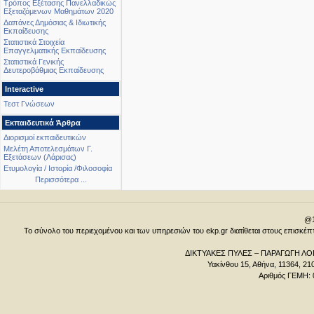
Τρόπος Εξέτασης Πανελλαδικώς
Εξεταζόμενων Μαθημάτων 2020
Δαπάνες Δημόσιας & Ιδιωτικής
Εκπαίδευσης
Στατιστικά Στοιχεία
Επαγγελματικής Εκπαίδευσης
Στατιστικά Γενικής
Δευτεροβάθμιας Εκπαίδευσης
Interactive
Τεστ Γνώσεων
Εκπαιδευτικά Άρθρα
Διορισμοί εκπαιδευτικών
Μελέτη Αποτελεσμάτων Γ.
Εξετάσεων (Λάρισας)
Ετυμολογία / Ιστορία /Φιλοσοφία
Περισσότερα ...
@1
Το σύνολο του περιεχομένου και των υπηρεσιών του ekp.gr διατίθεται στους επισκ
ΔΙΚΤΥΑΚΕΣ ΠΥΛΕΣ – ΠΑΡΑΓΩΓΗ ΛΟΓ
Υακίνθου 15, Αθήνα, 11364, 21
Αριθμός ΓΕΜΗ: 