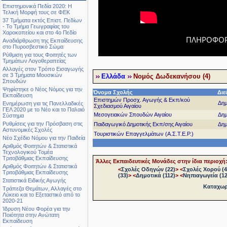
Επιστημονικά Πεδία 2020: Η
Τελική Μορφή τους σε ΦΕΚ
37 Τμήματα εκτός Επιστ. Πεδίων
- Το Τμήμα Γεωγραφίας του
Χαροκοπείου και στο 4ο Πεδίο
ΠΛΗΡΟΦΟΡΙ
Αναδιάρθρωση της Εκπαίδευσης
στο Πυροσβεστικό Σώμα
Ρύθμιση για τους Φοιτητές των
Τμημάτων Λογοθεραπείας
Αλλαγές στον Τρόπο Εισαγωγής
σε 3 Τμήματα Μουσικών
Ελλάδα
Νομός Δωδεκανήσου (4)
Σπουδών
Ψηφίστηκε ο Νέος Νόμος για την
Όνομα Σχολής
Διε
Εκπαίδευση
Επιστημών Προσχ. Αγωγής & Εκπ/κού
Δημ
Ενημέρωση για τις Πανελλαδικές
Σχεδιασμού Αιγαίου
ΓΕΛ 2020 με το Νέο και το Παλαιό
Μεσογειακών Σπουδών Αιγαίου
Δημ
Σύστημα
Ρυθμίσεις για την Πρόσβαση στις
Παιδαγωγικό Δημοτικής Εκπ/σης Αιγαίου
Δημ
Αστυνομικές Σχολές
Τουριστικών Επαγγελμάτων (Α.Σ.Τ.Ε.Ρ.)
Νέο Σχέδιο Νόμου για την Παιδεία
Αριθμός Φοιτητών & Στατιστικά
Τεχνολογικού Τομέα
Τριτοβάθμιας Εκπαίδευσης
Άλλες Εκπαιδευτικές Μονάδες στην ίδια περιοχή
Αριθμός Φοιτητών & Στατιστικά
<
Σχολές Οδηγών (22)
>
<
Σχολές Χορού (4
Τριτοβάθμιας Εκπαίδευσης
(33)
>
<
Δημοτικά (112)
>
<
Νηπιαγωγεία (12
Στατιστικά Ειδικής Αγωγής
Καταχωρή
Τράπεζα Θεμάτων, Αλλαγές στο
Λύκειο και το Εξεταστικό από το
2020-21
Ίδρυση Νέου Φορέα για την
Ποιότητα στην Ανώτατη
Εκπαίδευση