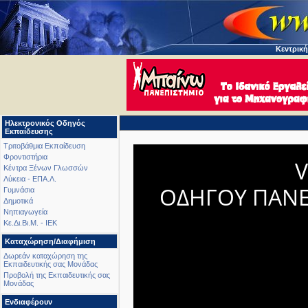
Κεντρική
Ηλεκτρονικός Οδηγός
Εκπαίδευσης
Τριτοβάθμια Εκπαίδευση
Φροντιστήρια
V
Κέντρα Ξένων Γλωσσών
Λύκεια - ΕΠΑ.Λ.
ΟΔΗΓΟΥ ΠΑΝ
Γυμνάσια
Δημοτικά
Νηπιαγωγεία
Κε.Δι.Βι.Μ. - ΙΕΚ
Καταχώρηση/Διαφήμιση
Δωρεάν καταχώρηση της
Εκπαιδευτικής σας Μονάδας
Προβολή της Εκπαιδευτικής σας
Μονάδας
Ενδιαφέρουν