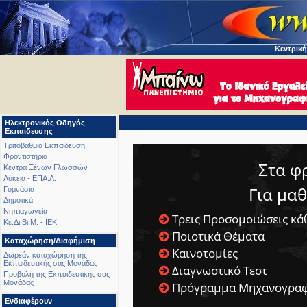
Κεντρική
Ηλεκτρονικός Οδηγός
Εκπαίδευσης
Τριτοβάθμια Εκπαίδευση
Φροντιστήρια
Στα φ
Κέντρα Ξένων Γλωσσών
Λύκεια - ΕΠΑ.Λ.
Για μα
Γυμνάσια
Δημοτικά
Νηπιαγωγεία
Τρεις Προσομοιώσεις κά
Κε.Δι.Βι.Μ. - ΙΕΚ
Ποιοτικά Θέματα
Καταχώρηση/Διαφήμιση
Καινοτομίες
Δωρεάν καταχώρηση της
Εκπαιδευτικής σας Μονάδας
Διαγνωστικό Τεστ
Προβολή της Εκπαιδευτικής σας
Μονάδας
Πρόγραμμα Μηχανογραφ
Ενδιαφέρουν