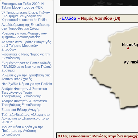
Επιστημονικά Πεδία 2020: Η
Τελική Μορφή τους σε ΦΕΚ
37 Τμήματα εκτός Επιστ. Πεδίων
- Το Τμήμα Γεωγραφίας του
Ελλάδα
Νομός Λασιθίου (14)
Χαροκοπείου και στο 4ο Πεδίο
Αναδιάρθρωση της Εκπαίδευσης
στο Πυροσβεστικό Σώμα
Ρύθμιση για τους Φοιτητές των
Τμημάτων Λογοθεραπείας
Αλλαγές στον Τρόπο Εισαγωγής
σε 3 Τμήματα Μουσικών
Σπουδών
Ψηφίστηκε ο Νέος Νόμος για την
Εκπαίδευση
Ενημέρωση για τις Πανελλαδικές
ΓΕΛ 2020 με το Νέο και το Παλαιό
Σύστημα
Ρυθμίσεις για την Πρόσβαση στις
Αστυνομικές Σχολές
Νέο Σχέδιο Νόμου για την Παιδεία
Αριθμός Φοιτητών & Στατιστικά
Τεχνολογικού Τομέα
Τριτοβάθμιας Εκπαίδευσης
Αριθμός Φοιτητών & Στατιστικά
Τριτοβάθμιας Εκπαίδευσης
Στατιστικά Ειδικής Αγωγής
Τράπεζα Θεμάτων, Αλλαγές στο
Λύκειο και το Εξεταστικό από το
2020-21
Ίδρυση Νέου Φορέα για την
Ποιότητα στην Ανώτατη
Εκπαίδευση
Άλλες Εκπαιδευτικές Μονάδες στην ίδια περιοχή