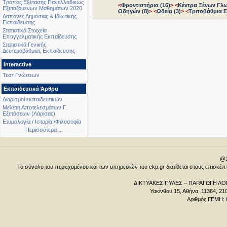
Τρόπος Εξέτασης Πανελλαδικώς
<
Φροντιστήρια (16)
>
<
Κέντρα Ξένων Γλ
Εξεταζόμενων Μαθημάτων 2020
Οδηγών (8)
>
<
Ωδεία (3)
>
<
Τριτοβάθμια Ε
Δαπάνες Δημόσιας & Ιδιωτικής
Εκπαίδευσης
Στατιστικά Στοιχεία
Επαγγελματικής Εκπαίδευσης
Στατιστικά Γενικής
Δευτεροβάθμιας Εκπαίδευσης
Interactive
Τεστ Γνώσεων
Εκπαιδευτικά Άρθρα
Διορισμοί εκπαιδευτικών
Μελέτη Αποτελεσμάτων Γ.
Εξετάσεων (Λάρισας)
Ετυμολογία / Ιστορία /Φιλοσοφία
Περισσότερα ...
@1
Το σύνολο του περιεχομένου και των υπηρεσιών του ekp.gr διατίθεται στους επισκ
ΔΙΚΤΥΑΚΕΣ ΠΥΛΕΣ – ΠΑΡΑΓΩΓΗ ΛΟΓ
Υακίνθου 15, Αθήνα, 11364, 21
Αριθμός ΓΕΜΗ: 