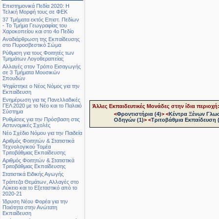
Επιστημονικά Πεδία 2020: Η
Τελική Μορφή τους σε ΦΕΚ
37 Τμήματα εκτός Επιστ. Πεδίων
- Το Τμήμα Γεωγραφίας του
Χαροκοπείου και στο 4ο Πεδίο
Αναδιάρθρωση της Εκπαίδευσης
στο Πυροσβεστικό Σώμα
Ρύθμιση για τους Φοιτητές των
Τμημάτων Λογοθεραπείας
Αλλαγές στον Τρόπο Εισαγωγής
σε 3 Τμήματα Μουσικών
Σπουδών
Ψηφίστηκε ο Νέος Νόμος για την
Εκπαίδευση
Ενημέρωση για τις Πανελλαδικές
ΓΕΛ 2020 με το Νέο και το Παλαιό
Άλλες Εκπαιδευτικές Μονάδες στην ίδια περιοχή
Σύστημα
<
Φροντιστήρια (4)
>
<
Κέντρα Ξένων Γλω
Ρυθμίσεις για την Πρόσβαση στις
Οδηγών (1)
>
<
Τριτοβάθμια Εκπαίδευση (
Αστυνομικές Σχολές
Νέο Σχέδιο Νόμου για την Παιδεία
Αριθμός Φοιτητών & Στατιστικά
Τεχνολογικού Τομέα
Τριτοβάθμιας Εκπαίδευσης
Αριθμός Φοιτητών & Στατιστικά
Τριτοβάθμιας Εκπαίδευσης
Στατιστικά Ειδικής Αγωγής
Τράπεζα Θεμάτων, Αλλαγές στο
Λύκειο και το Εξεταστικό από το
2020-21
Ίδρυση Νέου Φορέα για την
Ποιότητα στην Ανώτατη
Εκπαίδευση