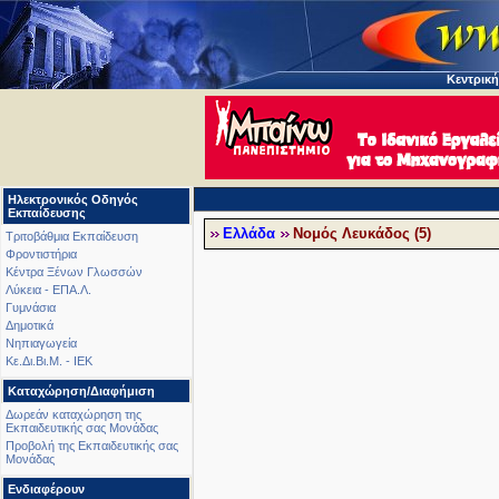
Κεντρική
Ηλεκτρονικός Οδηγός
Εκπαίδευσης
Ελλάδα
Νομός Λευκάδος (5)
Τριτοβάθμια Εκπαίδευση
Φροντιστήρια
Κέντρα Ξένων Γλωσσών
Λύκεια - ΕΠΑ.Λ.
Γυμνάσια
Δημοτικά
Νηπιαγωγεία
Κε.Δι.Βι.Μ. - ΙΕΚ
Καταχώρηση/Διαφήμιση
Δωρεάν καταχώρηση της
Εκπαιδευτικής σας Μονάδας
Προβολή της Εκπαιδευτικής σας
Μονάδας
Ενδιαφέρουν