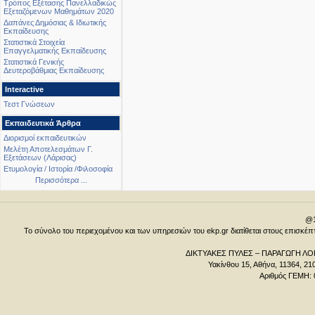
Τρόπος Εξέτασης Πανελλαδικώς
Εξεταζόμενων Μαθημάτων 2020
Δαπάνες Δημόσιας & Ιδιωτικής
Εκπαίδευσης
Στατιστικά Στοιχεία
Επαγγελματικής Εκπαίδευσης
Στατιστικά Γενικής
Δευτεροβάθμιας Εκπαίδευσης
Interactive
Τεστ Γνώσεων
Εκπαιδευτικά Άρθρα
Διορισμοί εκπαιδευτικών
Μελέτη Αποτελεσμάτων Γ.
Εξετάσεων (Λάρισας)
Ετυμολογία / Ιστορία /Φιλοσοφία
Περισσότερα ...
@1
Το σύνολο του περιεχομένου και των υπηρεσιών του ekp.gr διατίθεται στους επισκ
ΔΙΚΤΥΑΚΕΣ ΠΥΛΕΣ – ΠΑΡΑΓΩΓΗ ΛΟΓ
Υακίνθου 15, Αθήνα, 11364, 21
Αριθμός ΓΕΜΗ: 