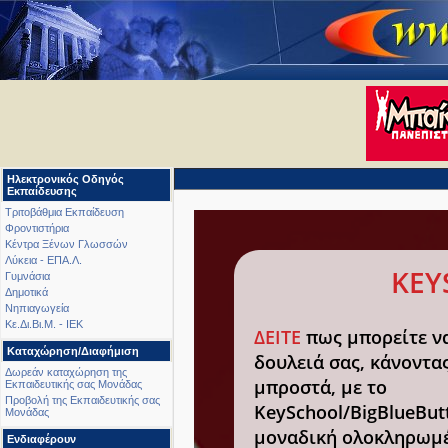
Ηλεκτρονικός Οδηγός
Εκπαίδευσης
Τριτοβάθμια Εκπαίδευση
Φροντιστήρια
Κέντρα Ξένων Γλωσσών
Λύκεια - ΕΠΑ.Λ.
KEY
Γυμνάσια
Δημοτικά
Νηπιαγωγεία
Κε.Δι.Βι.Μ. - ΙΕΚ
ΔΕΙΤΕ
πως μπορείτε να
Καταχώρηση/Διαφήμιση
δουλειά σας, κάνοντα
Δωρεάν καταχώρηση της
μπροστά, με το
Εκπαιδευτικής σας Μονάδας
Προβολή της Εκπαιδευτικής σας
KeySchool/BigBlueBut
Μονάδας
μοναδική ολοκληρωμέ
Ενδιαφέρουν