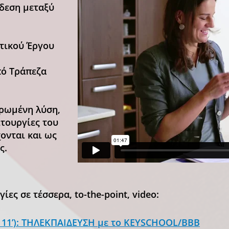
δεση μεταξύ
τικού Έργου
πό Τράπεζα
ηρωμένη λύση,
ιτουργίες του
ονται και ως
ς.
ίες σε τέσσερα, to-the-point, video:
α 11’): ΤΗΛΕΚΠΑΙΔΕΥΣΗ με το KEYSCHOOL/BBB