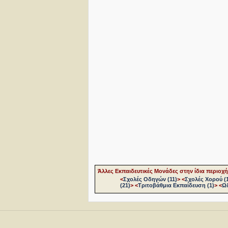
Άλλες Εκπαιδευτικές Μονάδες στην ίδια περιοχή
<
Σχολές Οδηγών (11)
>
<
Σχολές Χορού (
(21)
>
<
Τριτοβάθμια Εκπαίδευση (1)
>
<
Ωδ