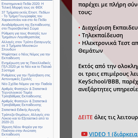
παρέχει με πλήρη σύν
Επιστημονικά Πεδία 2020: Η
Τελική Μορφή τους σε ΦΕΚ
τους:
37 Τμήματα εκτός Επιστ. Πεδίων
- Το Τμήμα Γεωγραφίας του
Χαροκοπείου και στο 4ο Πεδίο
Αναδιάρθρωση της Εκπαίδευσης
•
Διαχείριση Εκπαιδευ
στο Πυροσβεστικό Σώμα
•
Τηλεκπαίδευση
Ρύθμιση για τους Φοιτητές των
Τμημάτων Λογοθεραπείας
•
Ηλεκτρονικά Τεστ α
Αλλαγές στον Τρόπο Εισαγωγής
σε 3 Τμήματα Μουσικών
Θεμάτων
Σπουδών
Ψηφίστηκε ο Νέος Νόμος για την
Εκπαίδευση
Ενημέρωση για τις Πανελλαδικές
Εκτός από την ολοκλ
ΓΕΛ 2020 με το Νέο και το Παλαιό
Σύστημα
οι τρεις επιμέρους λε
Ρυθμίσεις για την Πρόσβαση στις
Αστυνομικές Σχολές
KeySchool/BBB, παρέχ
Νέο Σχέδιο Νόμου για την Παιδεία
ανεξάρτητες υπηρεσίε
Αριθμός Φοιτητών & Στατιστικά
Τεχνολογικού Τομέα
Τριτοβάθμιας Εκπαίδευσης
Αριθμός Φοιτητών & Στατιστικά
Τριτοβάθμιας Εκπαίδευσης
Στατιστικά Ειδικής Αγωγής
Τράπεζα Θεμάτων, Αλλαγές στο
ΔΕΙΤΕ
όλες τις λειτουργ
Λύκειο και το Εξεταστικό από το
2020-21
Ίδρυση Νέου Φορέα για την
Ποιότητα στην Ανώτατη
VIDEO 1 (διάρκει
Εκπαίδευση