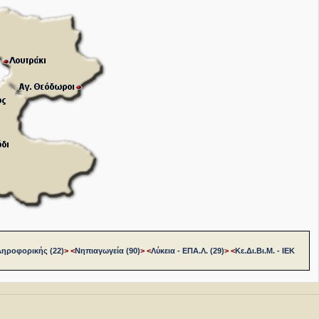
ληροφορικής (22)
>
<
Νηπιαγωγεία (90)
>
<
Λύκεια - ΕΠΑ.Λ. (29)
>
<
Κε.Δι.Βι.Μ. - ΙΕΚ