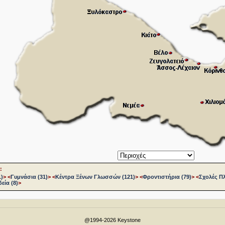
:
1)
>
<
Γυμνάσια (31)
>
<
Κέντρα Ξένων Γλωσσών (121)
>
<
Φροντιστήρια (79)
>
<
Σχολές Π
εία (8)
>
@1994-2026 Keystone