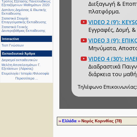
Τρόπος Εξέτασης Πανελλαδικώς
Διεξαγωγή & Εποπτ
Εξεταζόμενων Μαθημάτων 2020
πλατφόρμα.
Δαπάνες Δημόσιας & Ιδιωτικής
Εκπαίδευσης
Στατιστικά Στοιχεία
VIDEO 2 (9’): K
Επαγγελματικής Εκπαίδευσης
Στατιστικά Γενικής
Εγγραφές, Δομή, 
Δευτεροβάθμιας Εκπαίδευσης
VIDEO 3 (9’): ΕΠ
Interactive
Τεστ Γνώσεων
Μηνύματα, Αποστολ
Εκπαιδευτικά Άρθρα
VIDEO 4 (30’): 
Διορισμοί εκπαιδευτικών
Διαδραστικά Παιγν
Μελέτη Αποτελεσμάτων Γ.
Εξετάσεων (Λάρισας)
διάρκεια του μαθή
Ετυμολογία / Ιστορία /Φιλοσοφία
Περισσότερα ...
Τηλέφωνο Επικοινωνίας:
Ελλάδα
Νομός Κορινθίας (78)